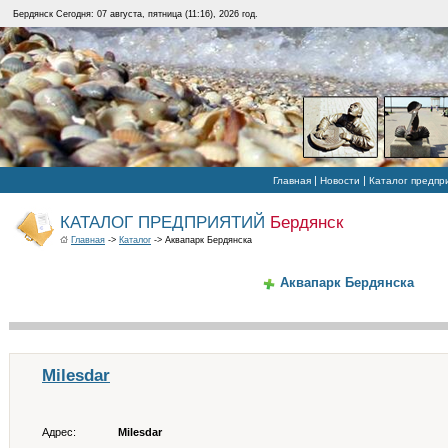
Бердянск Сегодня: 07 августа, пятница (11:16), 2026 год.
|
|
Главная
Новости
Каталог предпр
КАТАЛОГ ПРЕДПРИЯТИЙ
Бердянск
Главная
->
Каталог
-> Аквапарк Бердянска
Аквапарк Бердянска
Milesdar
Адрес:
Milesdar