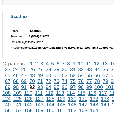
Scotthix
Адрес:
Scotthix
Телефон:
8 (5591) 618873
Описание деятельности:
https://ciphertalks.com/viewtopic.php?f=14&t=973622 - доставка цветов уф
Страницы:
1
2
3
4
5
6
7
8
9
10
11
12
13
1
23
24
25
26
27
28
29
30
31
32
33
34
35
3
45
46
47
48
49
50
51
52
53
54
55
56
57
5
67
68
69
70
71
72
73
74
75
76
77
78
79
8
89
90
91
92
93
94
95
96
97
98
99
100
101
108
109
110
111
112
113
114
115
116
117
1
124
125
126
127
128
129
130
131
132
133
140
141
142
143
144
145
146
147
148
149
156
157
158
159
160
161
162
163
164