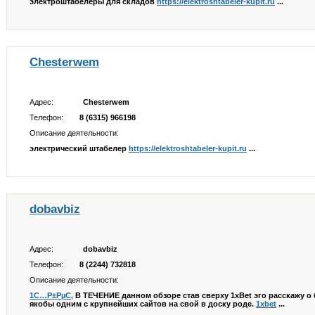
электроштабелеры для складов
https://elektroshtabeler-kupit.ru
...
Chesterwem
Адрес:
Chesterwem
Телефон:
8 (6315) 966198
Описание деятельности:
электрический штабелер
https://elektroshtabeler-kupit.ru
...
dobavbiz
Адрес:
dobavbiz
Телефон:
8 (2244) 732818
Описание деятельности:
1С…Р±РµС‚
В ТЕЧЕНИЕ данном обзоре став сверху 1xBet эго расскажу о 
якобы одним с крупнейших сайтов на свой в доску роде.
1xbet
...