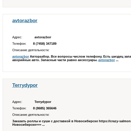
avtorazbor
Адрес:
avtorazbor
Телефон:
8 (7458) 347189
Описание деятельности:
avtorazbor
Авторазбор. Все вопросы числом телефону. Есть шиздец запа
аворийных авто. Запасные части равно аксессуары.
avtorazbor
...
Terrydypor
Адрес:
Terrydypor
Телефон:
8 (8685) 365646
Описание деятельности:
Заказать роллы и суши с доставкой в Новосибирске https://crazy-salmon.
Новосибирске>>> ...