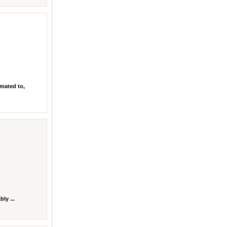
imated to,
ly ...