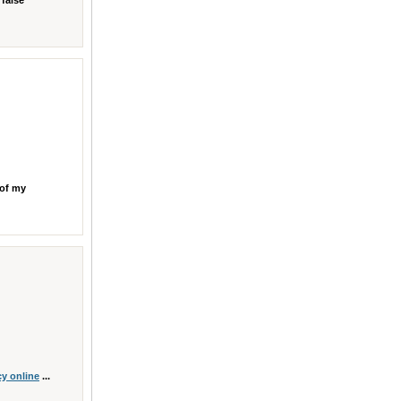
 false
 of my
y online
...