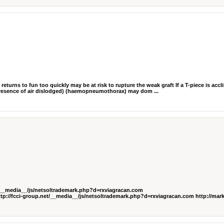
urns to fun too quickly may be at risk to rupture the weak graft If a T-piece is accl
e presence of air dislodged) (haemopneumothorax) may dom ...
m/__media__/js/netsoltrademark.php?d=rxviagracan.com
p://fcci-group.net/__media__/js/netsoltrademark.php?d=rxviagracan.com http://markb