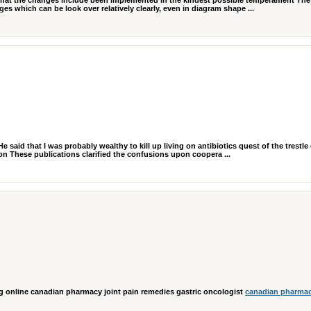
l that the changes include been implemented in the kindest possible temperament The
hich can be look over relatively clearly, even in diagram shape ...
said that I was probably wealthy to kill up living on antibiotics quest of the trestle
n These publications clarified the confusions upon coopera ...
rg online canadian pharmacy joint pain remedies gastric oncologist
canadian pharmac