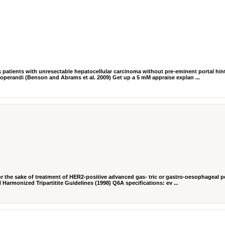
patients with unresectable hepatocellular carcinoma without pre-eminent portal hin
 operandi (Benson and Abrams et al. 2009) Get up a 5 mM appraise explan ...
 the sake of treatment of HER2-positive advanced gas- tric or gastro-oesophageal p
Harmonized Tripartitite Guidelines (1998) Q6A specifications: ev ...