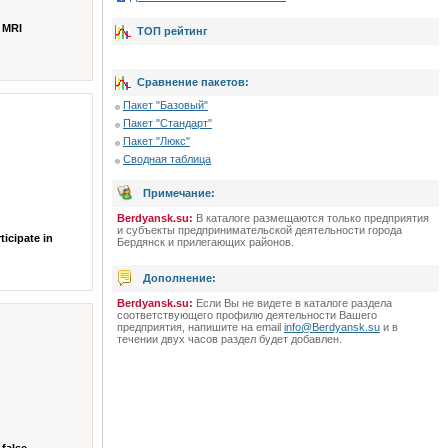
n MRI
ТОП рейтинг
Сравнение пакетов:
Пакет "Базовый"
Пакет "Стандарт"
Пакет "Люкс"
Сводная таблица
Примечание:
Berdyansk.su:
В каталоге размещаются только предприятия
и субъекты предпринимательской деятельности города
ticipate in
Бердянск и прилегающих районов.
Дополнение:
Berdyansk.su:
Если Вы не видете в каталоге раздела
соответствующего профилю деятельности Вашего
предприятия, напишите на email
info@Berdyansk.su
и в
течении двух часов раздел будет добавлен.