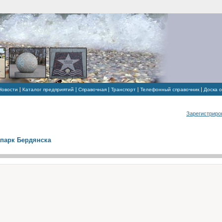
|
|
|
|
|
Новости
Каталог предприятий
Справочная
Транспорт
Телефонный справочник
Доска 
Зарегистриро
парк Бердянска