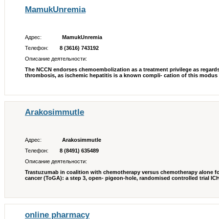
MamukUnremia
Адрес:
MamukUnremia
Телефон:
8 (3616) 743192
Описание деятельности:
The NCCN endorses chemoembolization as a treatment privilege as regards 
thrombosis, as ischemic hepatitis is a known compli- cation of this modus
Arakosimmutle
Адрес:
Arakosimmutle
Телефон:
8 (8491) 635489
Описание деятельности:
Trastuzumab in coalition with chemotherapy versus chemotherapy alone for
cancer (ToGA): a step 3, open- pigeon-hole, randomised controlled trial ICH 
online pharmacy