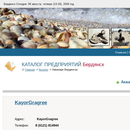
Бердянск Сегодня: 06 августа, четверг (13:18), 2026 год.
|
Главная
КАТАЛОГ ПРЕДПРИЯТИЙ
Бердянск
Главная
->
Каталог
-> Аквапарк Бердянска
Аква
KayorGragree
Адрес:
KayorGragree
Телефон:
8 (6121) 814944