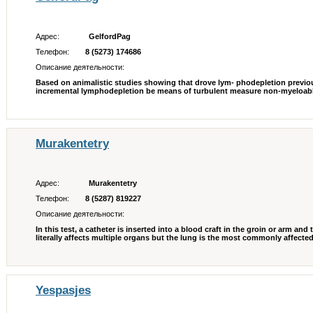
Адрес:
GelfordPag
Телефон:
8 (5273) 174686
Описание деятельности:
Based on animalistic studies showing that drove lym- phodepletion previous
incremental lymphodepletion be means of turbulent measure non-myeloabl
Murakentetry
Адрес:
Murakentetry
Телефон:
8 (5287) 819227
Описание деятельности:
In this test, a catheter is inserted into a blood craft in the groin or arm a
literally affects multiple organs but the lung is the most commonly affected.
Yespasjes