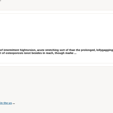
.
f intermittent hightorsion, acute stretching sort of than the prolonged, lollygagging
t of osteoporosis isnot besides in reach, though marke ...
 in the us
...