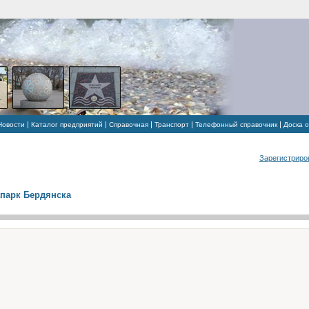
|
|
|
|
|
Новости
Каталог предприятий
Справочная
Транспорт
Телефонный справочник
Доска 
Зарегистриро
парк Бердянска