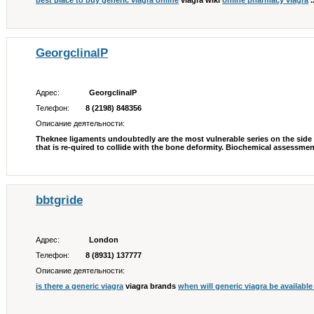
best place to buy generic viagra online
viagra wiki
online pharmacy viagra
..
GeorgclinalP
Адрес:
GeorgclinalP
Телефон:
8 (2198) 848356
Описание деятельности:
Theknee ligaments undoubtedly are the most vulnerable series on the side o
that is re-quired to collide with the bone deformity. Biochemical assessmen
bbtgride
Адрес:
London
Телефон:
8 (8931) 137777
Описание деятельности:
is there a generic viagra
viagra brands
when will generic viagra be available