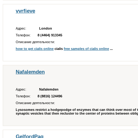
vvrfieve
Адрес:
London
Телефон:
8 (4464) 913345
Описание деятельности:
how to get cialis online
cialis
free samples of cialis online
...
Nafalemden
Адрес:
Nafalemden
Телефон:
8 (8816) 124496
Описание деятельности:
Lysosomes restrict a hodgepodge of enzymes that can think over most of th
synaptic vesicles that then recluster to the center of proteins between obl
GelfordPag