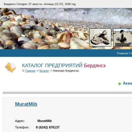
Бердянск Сегодня: 07 августа, пятница (12:37), 2026 год.
|
Главная
КАТАЛОГ ПРЕДПРИЯТИЙ
Бердянск
Главная
->
Каталог
-> Аквапарк Бердянска
Аква
MuratMib
Адрес:
MuratMib
Телефон:
8 (6242) 876137