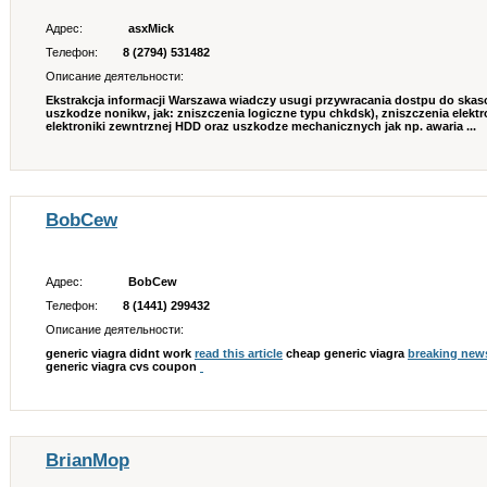
Адрес:
asxMick
Телефон:
8 (2794) 531482
Описание деятельности:
Ekstrakcja informacji Warszawa wiadczy usugi przywracania dostpu do ska
uszkodze nonikw, jak: zniszczenia logiczne typu chkdsk), zniszczenia elektr
elektroniki zewntrznej HDD oraz uszkodze mechanicznych jak np. awaria ...
BobCew
Адрес:
BobCew
Телефон:
8 (1441) 299432
Описание деятельности:
generic viagra didnt work
read this article
cheap generic viagra
breaking new
generic viagra cvs coupon
BrianMop