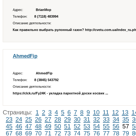
Адрес:
BrianMop
Телефон:
8 (7118) 483994
Описание деятельности:
Как правильно выбрать рулонный газон? http://cvetu.com.ua/index_ru.php
AhmedFip
Адрес:
AhmedFip
Телефон:
8 (3845) 543792
Описание деятельности:
https://clck.ru/Fy24K - укладка паркетной доски косвик ...
Страницы:
1
2
3
4
5
6
7
8
9
10
11
12
13
1
23
24
25
26
27
28
29
30
31
32
33
34
35
3
45
46
47
48
49
50
51
52
53
54
55
56
57
5
67
68
69
70
71
72
73
74
75
76
77
78
79
8