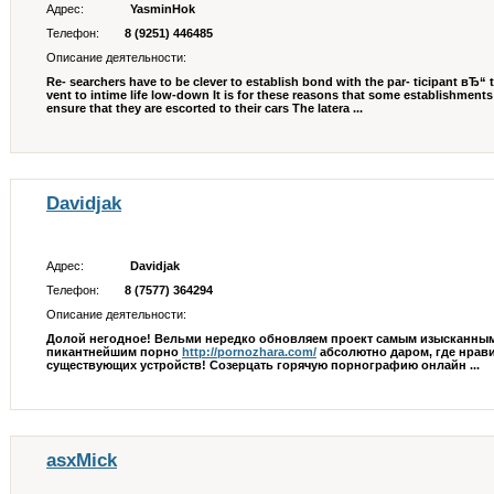
Адрес:
YasminHok
Телефон:
8 (9251) 446485
Описание деятельности:
Re- searchers have to be clever to establish bond with the par- ticipant вЂ“ 
vent to intime life low-down It is for these reasons that some establishments 
ensure that they are escorted to their cars The latera ...
Davidjak
Адрес:
Davidjak
Телефон:
8 (7577) 364294
Описание деятельности:
Долой негодное! Вельми нередко обновляем проект самым изысканным
пикантнейшим порно
http://pornozhara.com/
абсолютно даром, где нравит
существующих устройств! Созерцать горячую порнографию онлайн ...
asxMick