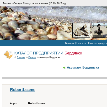
Бердянск Сегодня: 09 августа, воскресенье (16:11), 2026 год.
|
|
Главная
Новости
Каталог предпр
КАТАЛОГ ПРЕДПРИЯТИЙ
Бердянск
Главная
->
Каталог
-> Аквапарк Бердянска
Аквапарк Бердянска
RobertLeams
Адрес:
RobertLeams