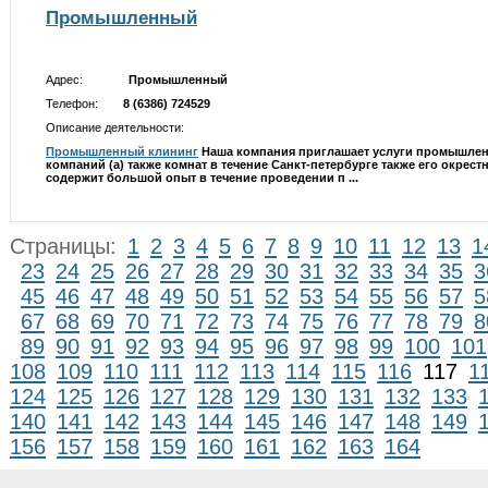
Промышленный
Адрес:
Промышленный
Телефон:
8 (6386) 724529
Описание деятельности:
Промышленный клининг
Наша компания приглашает услуги промышлен
компаний (а) также комнат в течение Санкт-петербурге также его окре
содержит большой опыт в течение проведении п ...
Страницы:
1
2
3
4
5
6
7
8
9
10
11
12
13
1
23
24
25
26
27
28
29
30
31
32
33
34
35
3
45
46
47
48
49
50
51
52
53
54
55
56
57
5
67
68
69
70
71
72
73
74
75
76
77
78
79
8
89
90
91
92
93
94
95
96
97
98
99
100
101
108
109
110
111
112
113
114
115
116
117
1
124
125
126
127
128
129
130
131
132
133
140
141
142
143
144
145
146
147
148
149
156
157
158
159
160
161
162
163
164