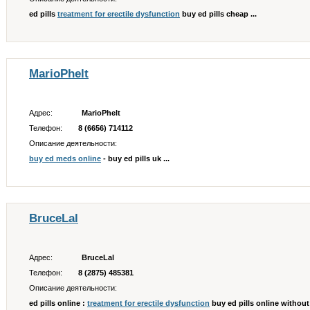
ed pills
treatment for erectile dysfunction
buy ed pills cheap ...
MarioPhelt
Адрес:
MarioPhelt
Телефон:
8 (6656) 714112
Описание деятельности:
buy ed meds online
- buy ed pills uk ...
BruceLal
Адрес:
BruceLal
Телефон:
8 (2875) 485381
Описание деятельности:
ed pills online :
treatment for erectile dysfunction
buy ed pills online without 