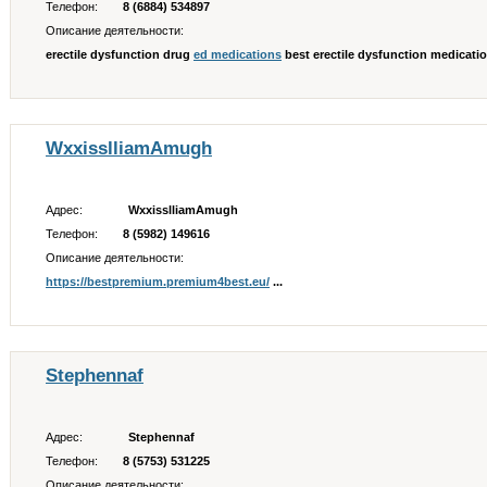
Телефон:
8 (6884) 534897
Описание деятельности:
erectile dysfunction drug
ed medications
best erectile dysfunction medication
WxxisslliamAmugh
Адрес:
WxxisslliamAmugh
Телефон:
8 (5982) 149616
Описание деятельности:
https://bestpremium.premium4best.eu/
...
Stephennaf
Адрес:
Stephennaf
Телефон:
8 (5753) 531225
Описание деятельности: