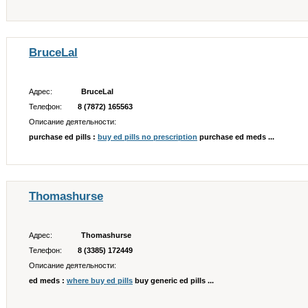
BruceLal
Адрес:
BruceLal
Телефон:
8 (7872) 165563
Описание деятельности:
purchase ed pills :
buy ed pills no prescription
purchase ed meds ...
Thomashurse
Адрес:
Thomashurse
Телефон:
8 (3385) 172449
Описание деятельности:
ed meds :
where buy ed pills
buy generic ed pills ...