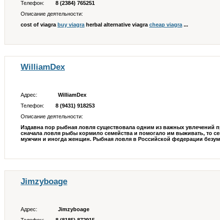
Телефон:
8 (2384) 765251
Описание деятельности:
cost of viagra
buy viagra
herbal alternative viagra
cheap viagra
...
WilliamDex
Адрес:
WilliamDex
Телефон:
8 (9431) 918253
Описание деятельности:
Издавна пор рыбная ловля существовала одним из важных увлечений п
сначала ловля рыбы кормило семейства и помогало им выживать, то с
мужчин и иногда женщин. Рыбная ловля в Российской федерации безумн
Jimzyboage
Адрес:
Jimzyboage