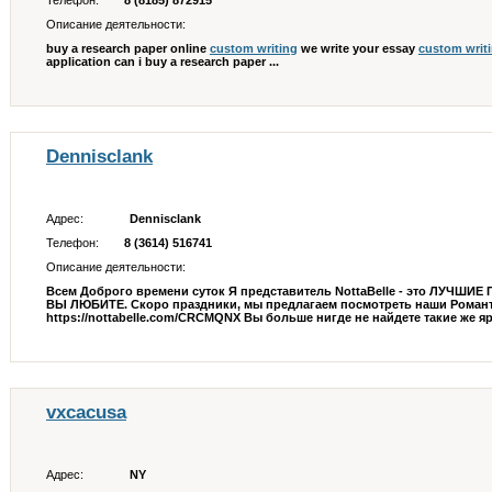
Телефон:
8 (8185) 872915
Описание деятельности:
buy a research paper online
custom writing
we write your essay
custom writ
application can i buy a research paper ...
Dennisclank
Адрес:
Dennisclank
Телефон:
8 (3614) 516741
Описание деятельности:
Всем Доброго времени суток Я представитель NottaBelle - это ЛУЧШ
ВЫ ЛЮБИТЕ. Скоро праздники, мы предлагаем посмотреть наши Роман
https://nottabelle.com/CRCMQNX Вы больше нигде не найдете такие же 
vxcacusa
Адрес:
NY