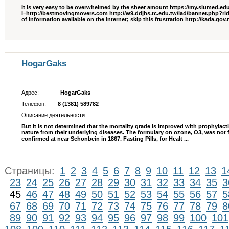
It is very easy to be overwhelmed by the sheer amount https://my.siumed.e
l=http://bestmovingmovers.com http://w9.ddjhs.tc.edu.tw/iad/banner.php?
of information available on the internet; skip this frustration http://kada.go
HogarGaks
Адрес:
HogarGaks
Телефон:
8 (1381) 589782
Описание деятельности:
But it is not determined that the mortality grade is improved with prophylact
nature from their underlying diseases. The formulary on ozone, O3, was not 
confirmed at near Schonbein in 1867. Fasting Pills, for Healt ...
Страницы:
1
2
3
4
5
6
7
8
9
10
11
12
13
1
23
24
25
26
27
28
29
30
31
32
33
34
35
3
45
46
47
48
49
50
51
52
53
54
55
56
57
5
67
68
69
70
71
72
73
74
75
76
77
78
79
8
89
90
91
92
93
94
95
96
97
98
99
100
101