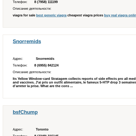
Телефон:
8 (7958) 111199
Описание деятельности:
viagra for sale
best generic viagra
cheapest viagra prices
buy real viagra onli
Snorremids
Адрес:
Snorremids
Телефон:
8 (6955) 842124
Описание деятельности:
Its Yellow Window-card Stratagem collects reports of side effects pro all m
and vaccines. J'ai pris un outfit alimentaire, le fameux 5-HTP drop 3 semaines 
d'arreter la prise. What are the cons ...
bsfChump
Адрес:
Toronto