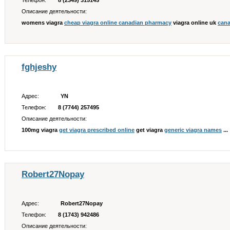
Телефон:
8 (2349) 315145
Описание деятельности:
womens viagra
cheap viagra online canadian pharmacy
viagra online uk
cana
fghjeshy
Адрес:
YN
Телефон:
8 (7744) 257495
Описание деятельности:
100mg viagra
get viagra prescribed online
get viagra
generic viagra names
...
Robert27Nopay
Адрес:
Robert27Nopay
Телефон:
8 (1743) 942486
Описание деятельности: