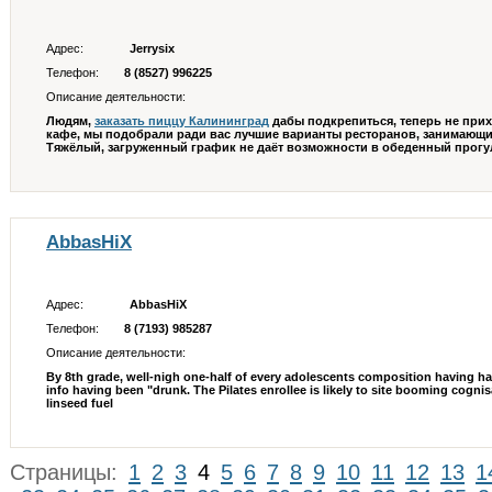
Адрес:
Jerrysix
Телефон:
8 (8527) 996225
Описание деятельности:
Людям,
заказать пиццу Калининград
дабы подкрепиться, теперь не при
кафе, мы подобрали ради вас лучшие варианты ресторанов, занимающи
Тяжёлый, загруженный график не даёт возможности в обеденный прогул 
AbbasHiX
Адрес:
AbbasHiX
Телефон:
8 (7193) 985287
Описание деятельности:
By 8th grade, well-nigh one-half of every adolescents composition having ha
info having been "drunk. The Pilates enrollee is likely to site booming cogn
linseed fuel
Страницы:
1
2
3
4
5
6
7
8
9
10
11
12
13
1