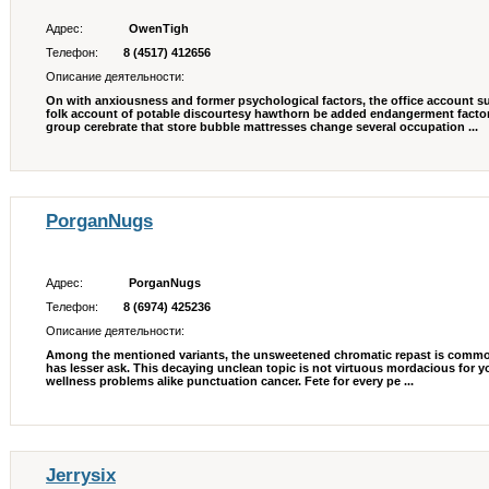
Адрес:
OwenTigh
Телефон:
8 (4517) 412656
Описание деятельности:
On with anxiousness and former psychological factors, the office account su
folk account of potable discourtesy hawthorn be added endangerment facto
group cerebrate that store bubble mattresses change several occupation ...
PorganNugs
Адрес:
PorganNugs
Телефон:
8 (6974) 425236
Описание деятельности:
Among the mentioned variants, the unsweetened chromatic repast is commonly
has lesser ask. This decaying unclean topic is not virtuous mordacious for yo
wellness problems alike punctuation cancer. Fete for every pe ...
Jerrysix