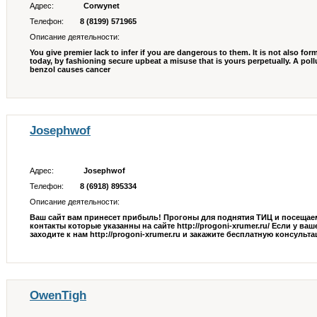
Адрес:
Corwynet
Телефон:
8 (8199) 571965
Описание деятельности:
You give premier lack to infer if you are dangerous to them. It is not also for
today, by fashioning secure upbeat a misuse that is yours perpetually. A pollut
benzol causes cancer
Josephwof
Адрес:
Josephwof
Телефон:
8 (6918) 895334
Описание деятельности:
Ваш сайт вам принесет прибыль! Прогоны для поднятия ТИЦ и посещаемо
контакты которые указанны на сайте http://progoni-xrumer.ru/ Если у ваш
заходите к нам http://progoni-xrumer.ru и закажите бесплатную консультац 
OwenTigh