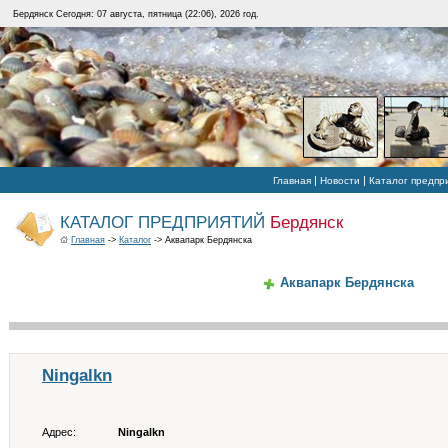
Бердянск Сегодня: 07 августа, пятница (22:06), 2026 год.
|
|
Главная
Новости
Каталог предпр
КАТАЛОГ ПРЕДПРИЯТИЙ
Бердянск
Главная
->
Каталог
-> Аквапарк Бердянска
Аквапарк Бердянска
Ningalkn
Адрес:
Ningalkn