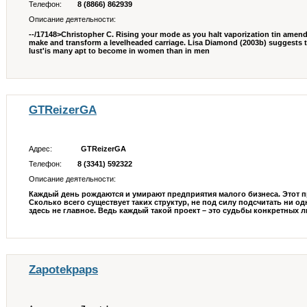
Телефон:
8 (8866) 862939
Описание деятельности:
--/17148>Christopher C. Rising your mode as you halt vaporization tin amend
make and transform a levelheaded carriage. Lisa Diamond (2003b) suggests th
lust'is many apt to become in women than in men
GTReizerGA
Адрес:
GTReizerGA
Телефон:
8 (3341) 592322
Описание деятельности:
Каждый день рождаются и умирают предприятия малого бизнеса. Этот пр
Сколько всего существует таких структур, не под силу подсчитать ни од
здесь не главное. Ведь каждый такой проект – это судьбы конкретных люд
Zapotekpaps