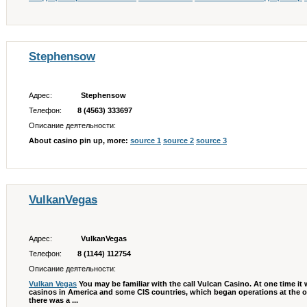
Stephensow
Адрес:
Stephensow
Телефон:
8 (4563) 333697
Описание деятельности:
About casino pin up, more:
source 1
source 2
source 3
VulkanVegas
Адрес:
VulkanVegas
Телефон:
8 (1144) 112754
Описание деятельности:
Vulkan Vegas
You may be familiar with the call Vulcan Casino. At one time i
casinos in America and some CIS countries, which began operations at the o
there was a ...