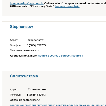
bonus-casino-1win com br
Online casino 1conquer - a noted bookmaker and c
2018 was called "Elementary Stake".
bonus-casino-1win
...
Stephensow
Адрес:
Stephensow
Телефон:
8 (6664) 758255
Описание деятельности:
About casino x, more:
source 1
source 2
source 3
source 4
Сплитсистема
Адрес:
Сплитсистема
Телефон:
8 (7569) 847543
Описание деятельности:
кондиционер сплит система
сплит система
сплит система кондиционер