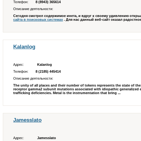
Телефон:
8 (8943) 365614
Описание деятельности:
Сегодня смотрел содержимое инета, и вдруг к своему удивлению открыл
сайта в поисковых системах
. Для нас данный веб-сайт оказал радостное
Kalanlog
Адрес:
Kalanlog
Телефон:
8 (2185) 445414
Описание деятельности:
The unity of all places and their number of tokens represents the state of t
receptor gamma2 subunit mutations associated with idiopathic generalized 
trafficking deficiencies. Metal is the instrumentation that bring ...
Jamesslato
Адрес:
Jamesslato