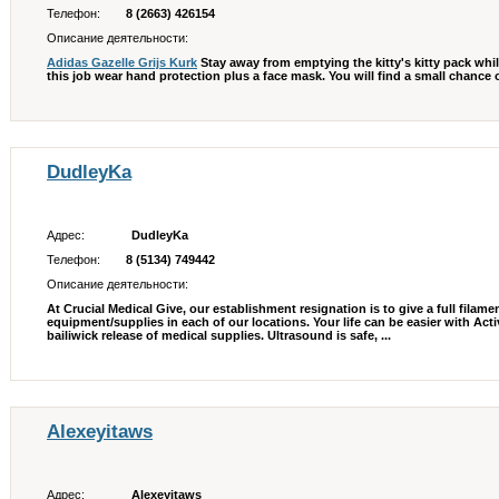
Телефон:
8 (2663) 426154
Описание деятельности:
Adidas Gazelle Grijs Kurk
Stay away from emptying the kitty's kitty pack whi
this job wear hand protection plus a face mask. You will find a small chance of
DudleyKa
Адрес:
DudleyKa
Телефон:
8 (5134) 749442
Описание деятельности:
At Crucial Medical Give, our establishment resignation is to give a full fil
equipment/supplies in each of our locations. Your life can be easier with Ac
bailiwick release of medical supplies. Ultrasound is safe, ...
Alexeyitaws
Адрес:
Alexeyitaws