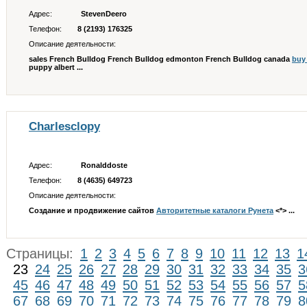
Адрес:
StevenDeero
Телефон:
8 (2193) 176325
Описание деятельности:
sales French Bulldog French Bulldog edmonton French Bulldog canada
buy
puppy albert ...
Charlesclopy
Адрес:
Ronalddoste
Телефон:
8 (4635) 649723
Описание деятельности:
Создание и продвижение сайтов
Авторитетные каталоги Рунета
<*> ...
Страницы:
1
2
3
4
5
6
7
8
9
10
11
12
13
1
23
24
25
26
27
28
29
30
31
32
33
34
35
3
45
46
47
48
49
50
51
52
53
54
55
56
57
5
67
68
69
70
71
72
73
74
75
76
77
78
79
8