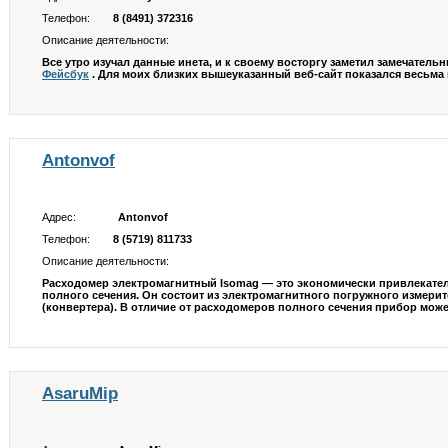
Телефон:
8 (8491) 372316
Описание деятельности:
Все утро изучал данные инета, и к своему восторгу заметил замечательн
Фейсбук
. Для моих близких вышеуказанный веб-сайт показался весьма п
Antonvof
Адрес:
Antonvof
Телефон:
8 (5719) 811733
Описание деятельности:
Расходомер электромагнитный Isomag — это экономически привлекате
полного сечения. Он состоит из электромагнитного погружного измери
(конвертера). В отличие от расходомеров полного сечения прибор может
AsaruMip