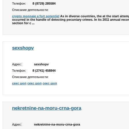
Телефон:
8 (8729) 285584
Описание деятельности:
crypto monnaie а fort potentiel
As in diverse countries, the at the start atte
occurred in the handle of detecting pecuniary crimes. In its 2011 annual record
section for c ...
sexshopv
Адрес:
sexshopv
Телефон:
8 (2741) 458844
Описание деятельности:
секс шоп
секс шоп
секс шоп
nekretnine-na-moru-crna-gora
Адрес:
nekretnine-na-moru-crna-gora