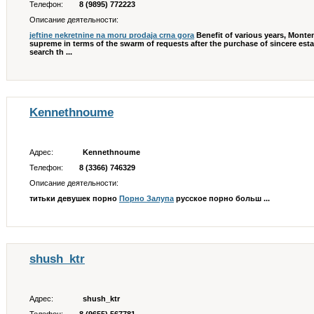
Телефон:
8 (9895) 772223
Описание деятельности:
jeftine nekretnine na moru prodaja crna gora
Benefit of various years, Monte
supreme in terms of the swarm of requests after the purchase of sincere esta
search th ...
Kennethnoume
Адрес:
Kennethnoume
Телефон:
8 (3366) 746329
Описание деятельности:
титьки девушек порно
Порно Залупа
русское порно больш ...
shush_ktr
Адрес:
shush_ktr