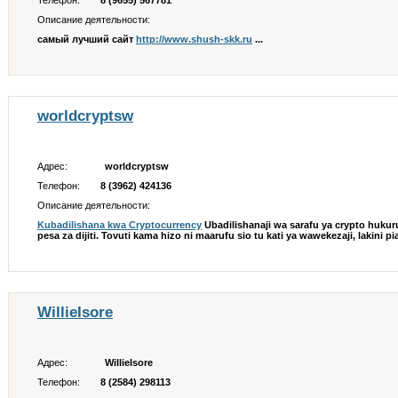
Телефон:
8 (9655) 567781
Описание деятельности:
самый лучший сайт
http://www.shush-skk.ru
...
worldcryptsw
Адрес:
worldcryptsw
Телефон:
8 (3962) 424136
Описание деятельности:
Kubadilishana kwa Cryptocurrency
Ubadilishanaji wa sarafu ya crypto huku
pesa za dijiti. Tovuti kama hizo ni maarufu sio tu kati ya wawekezaji, lakini p
WillieIsore
Адрес:
WillieIsore
Телефон:
8 (2584) 298113