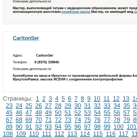
Описание деятельности:
Мастер, выполняющий татуаж с медицинским образованием, может пре
аппликационную анестезию
корейские маски
Мастер, не имеющий мед
к
CarltonSer
Адрес:
CarltonSer
Телефон:
8 (8375) 339845
Описание деятельности:
КухниКухни на заказ в Иркутске от производителя мебельной фирмы 
ИркутскеРамка: массив ЯСЕНЯ с соединением контропрофилем
Страницы:
1
2
3
4
5
6
7
8
9
10
11
12
13
1
23
24
25
26
27
28
29
30
31
32
33
34
35
3
45
46
47
48
49
50
51
52
53
54
55
56
57
5
67
68
69
70
71
72
73
74
75
76
77
78
79
8
89
90
91
92
93
94
95
96
97
98
99
100
101
108
109
110
111
112
113
114
115
116
117
1