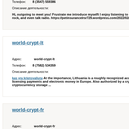
Телефон:
8 (3547) 559386
Описание деятельности:
Hi, outgoing to meet you! Frustrate me introduce myselft I enjoy listening to
rock, and even talk radio. https://petinsurancelrsr729.wordpress.com/2022/02
world-crypt-lt
Адрес:
world-crypt-lt
Телефон:
8 (7582) 534359
Описание деятельности:
kas yra kriptovaliuta
At the importance, Lithuania is a roughly recognized 
licensing payments and electronic money in Europe. Also authorized by a cry
cryptocurrency storage ...
world-crypt-fr
Адрес:
world-crypt-fr