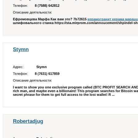
Телефон:
8 (7588) 642812
Описание деятельности:
Ефремовцева Марфа Как вам это? 7b72615
керамогранит керама марацц
шлифовального станка https://sta.mirprom.com/annoucement/shpindel-shlif
Stymn
Адрес:
Stymn
Телефон:
8 (7631) 617859
Описание деятельности:
I want to show you one exclusive program called (BTC PROFIT SEARCH AN
rich man, and maybe even a billionaire! This program searches for Bitcoin wall
secret phrase for them to get full access to the lost wallet! R ...
Robertadjug