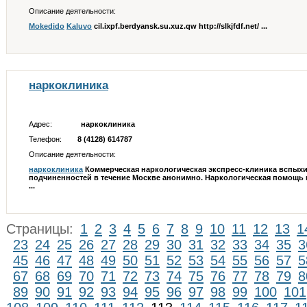
Описание деятельности:
Mokedido
Kaluvo
cil.ixpf.berdyansk.su.xuz.qw http://slkjfdf.net/ ...
наркоклиника
Адрес:
наркоклиника
Телефон:
8 (4128) 614787
Описание деятельности:
наркоклиника
Коммерческая наркологическая экспресс-клиника вспых
подчиненностей в течение Москве анонимно. Наркологическая помощь в
...
Страницы:
1
2
3
4
5
6
7
8
9
10
11
12
13
1
23
24
25
26
27
28
29
30
31
32
33
34
35
3
45
46
47
48
49
50
51
52
53
54
55
56
57
5
67
68
69
70
71
72
73
74
75
76
77
78
79
8
89
90
91
92
93
94
95
96
97
98
99
100
101