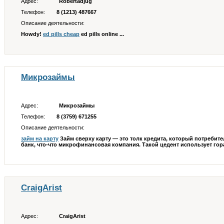
Адрес:
Robertadjug
Телефон:
8 (1213) 487667
Описание деятельности:
Howdy!
ed pills cheap
ed pills online ...
Микрозаймы
Адрес:
Микрозаймы
Телефон:
8 (3759) 671255
Описание деятельности:
займ на карту
Займ сверху карту — это толк кредита, который потреби
банк, что-что микрофинансовая компания. Такой цедент использует гора
CraigArist
Адрес:
CraigArist