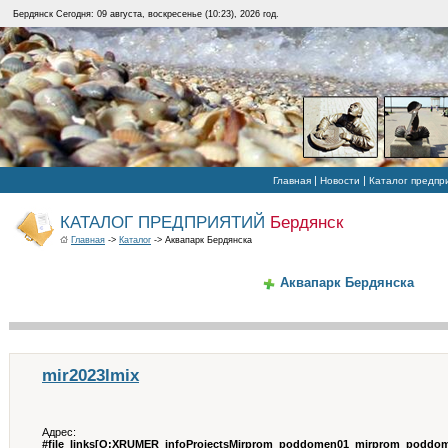
Бердянск Сегодня: 09 августа, воскресенье (10:23), 2026 год.
|
|
Главная
Новости
Каталог предпр
КАТАЛОГ ПРЕДПРИЯТИЙ
Бердянск
Главная
->
Каталог
-> Аквапарк Бердянска
Аквапарк Бердянска
mir2023lmix
Адрес:
#file_links[O:XRUMER_infoProjectsMirprom_poddomen01_mirprom_poddome