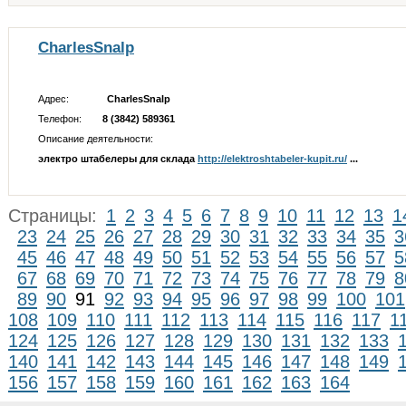
CharlesSnalp
Адрес:
CharlesSnalp
Телефон:
8 (3842) 589361
Описание деятельности:
электро штабелеры для склада
http://elektroshtabeler-kupit.ru/
...
Страницы:
1
2
3
4
5
6
7
8
9
10
11
12
13
1
23
24
25
26
27
28
29
30
31
32
33
34
35
3
45
46
47
48
49
50
51
52
53
54
55
56
57
5
67
68
69
70
71
72
73
74
75
76
77
78
79
8
89
90
91
92
93
94
95
96
97
98
99
100
101
108
109
110
111
112
113
114
115
116
117
1
124
125
126
127
128
129
130
131
132
133
140
141
142
143
144
145
146
147
148
149
156
157
158
159
160
161
162
163
164