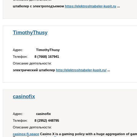
штабелер с электроподъемом
https://elektroshtabeler-kupit.ru
...
TimothyThusy
Адрес:
TimothyThusy
Телефон:
8 (7668) 167941
Описание деятельности:
электрический штабелер
http://elektroshtabeler-kupit.ru/
...
casinofix
Адрес:
casinofix
Телефон:
8 (2952) 448795
Описание деятельности:
casinox-fi.space
Casino X is a gaming policy with a huge aggregation of ga