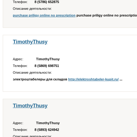
Телефон:
8 (5786) 652875
Описание деятельности:
purchase priligy online no prescription
purchase priligy online no prescription
TimothyThusy
Адрес:
TimothyThusy
Телефон:
8 (5869) 698751
Описание деятельности:
электроштабелеры для складов
http://elektroshtabeler-kupit.ru/
...
TimothyThusy
Адрес:
TimothyThusy
Телефон:
8 (5893) 624942
Описание деятельности: