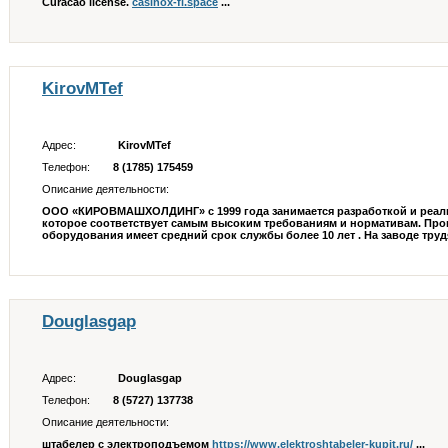
Curacao license.
casinox-fi.space
...
KirovMTef
Адрес:
KirovMTef
Телефон:
8 (1785) 175459
Описание деятельности:
ООО «КИРОВМАШХОЛДИНГ» с 1999 года занимается разработкой и реал
которое соответствует самым высоким требованиям и нормативам. Пр
оборудования имеет средний срок службы более 10 лет . На заводе труд
Douglasgap
Адрес:
Douglasgap
Телефон:
8 (5727) 137738
Описание деятельности:
штабелер с электроподъемом
https://www.elektroshtabeler-kupit.ru/
...