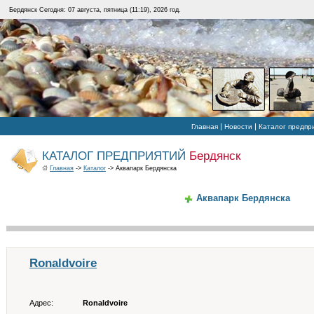
Бердянск Сегодня: 07 августа, пятница (11:19), 2026 год.
|
|
Главная
Новости
Каталог предпр
КАТАЛОГ ПРЕДПРИЯТИЙ
Бердянск
Главная
->
Каталог
-> Аквапарк Бердянска
Аквапарк Бердянска
Ronaldvoire
Адрес:
Ronaldvoire