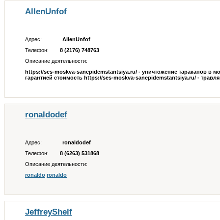
AllenUnfof
Адрес:
AllenUnfof
Телефон:
8 (2176) 748763
Описание деятельности:
https://ses-moskva-sanepidemstantsiya.ru/ - уничтожение тараканов в м
гарантией стоимость https://ses-moskva-sanepidemstantsiya.ru/ - травля 
ronaldodef
Адрес:
ronaldodef
Телефон:
8 (6263) 531868
Описание деятельности:
ronaldo
ronaldo
JeffreyShelf