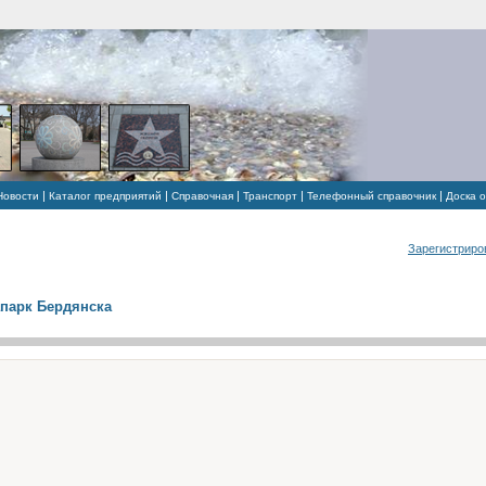
|
|
|
|
|
Новости
Каталог предприятий
Справочная
Транспорт
Телефонный справочник
Доска 
Зарегистриро
парк Бердянска