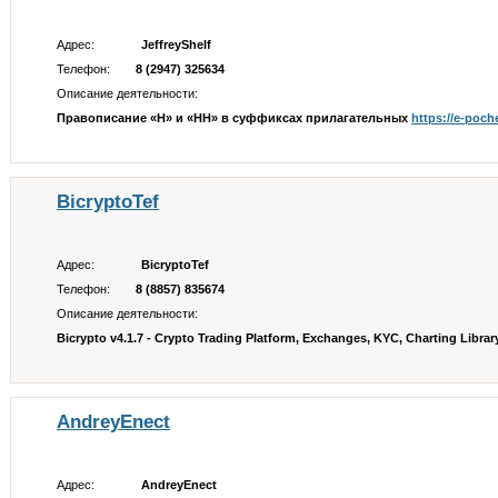
Адрес:
JeffreyShelf
Телефон:
8 (2947) 325634
Описание деятельности:
Правописание «Н» и «НН» в суффиксах прилагательных
https://e-poc
BicryptoTef
Адрес:
BicryptoTef
Телефон:
8 (8857) 835674
Описание деятельности:
Bicrypto v4.1.7 - Crypto Trading Platform, Exchanges, KYC, Charting Library
AndreyEnect
Адрес:
AndreyEnect