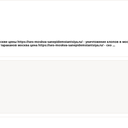
оскве цены https://ses-moskva-sanepidemstantsiya.ru/ - уничтожение клопов в мо
тараканов москва цена https://ses-moskva-sanepidemstantsiya.ru/ - ско ...