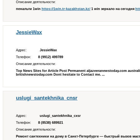
Описание деятельности:
пенальти 1win
https://1win.tr-kazakhstan.kz/
1 win зеркало на сегодня
ht
JessieWax
Адрес:
JessieWax
Телефон:
8 (9912) 499789
Описание деятельности:
Top News Sites for Article Post Permanent aljazeeranewstoday.com au
britishnewstoday.com Dont hesitate to Contact me. ...
uslugi_santekhnika_cnsr
Адрес:
uslugi_santekhnika_cxsr
Телефон:
8 (8538) 689921
Описание деятельности:
Ремонт сантехники на дому в Санкт-Петербурге — быстрый вызов маст