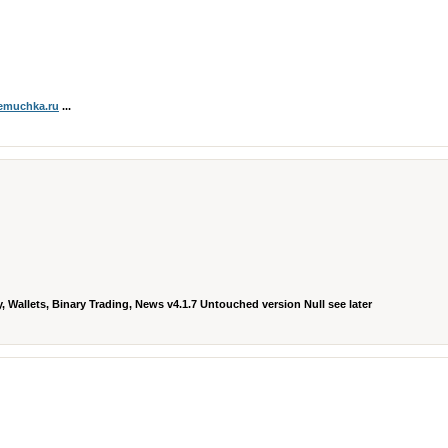
hemuchka.ru
...
, Wallets, Binary Trading, News v4.1.7 Untouched version Null see later