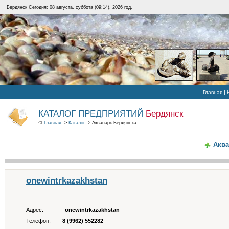
Бердянск Сегодня: 08 августа, суббота (09:14), 2026 год.
|
Главная
КАТАЛОГ ПРЕДПРИЯТИЙ
Бердянск
Главная
->
Каталог
-> Аквапарк Бердянска
Аква
onewintrkazakhstan
Адрес:
onewintrkazakhstan
Телефон:
8 (9962) 552282