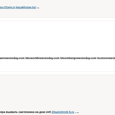
tps://1win.tr-kazakhstan.kz/
...
straliannewstoday.com bbcworldnewstoday.com bloombergnewstoday.com bostonnews
ера вызвать сантехника на дом спб
24santehnik-6.ru
. ...