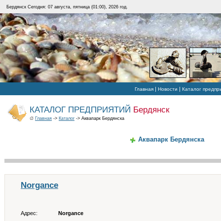
Бердянск Сегодня: 07 августа, пятница (01:00), 2026 год.
|
|
Главная
Новости
Каталог предпр
КАТАЛОГ ПРЕДПРИЯТИЙ
Бердянск
Главная
->
Каталог
-> Аквапарк Бердянска
Аквапарк Бердянска
Norgance
Адрес:
Norgance