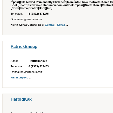
repair/]{301 Moved Permanently|Click here|More info|Show moNorth Korea Ce
Bool [url=https://www.datanumen.com/outlook-repair/]{North|Korea|Central|
{North|Korea|Central|Bool}[/url]
Телефон:
8 (7872) 578275
Описание деятельности:
North Korea Central Bool
Central - Korea
...
PatrickEnsup
Адрес:
PatrickEnsup
Телефон:
8 (2353) 929463
Описание деятельности:
алиэкспресс
...
HaroldKak