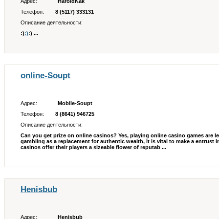
Адрес:
HaroldKak
Телефон:
8 (5117) 333131
Описание деятельности:
:)
:)
:) ...
online-Soupt
Адрес:
Mobile-Soupt
Телефон:
8 (8641) 946725
Описание деятельности:
Can you get prize on online casinos? Yes, playing online casino games are leg
gambling as a replacement for authentic wealth, it is vital to make a entrust 
casinos offer their players a sizeable flower of reputab ...
Henisbub
Адрес:
Henisbub