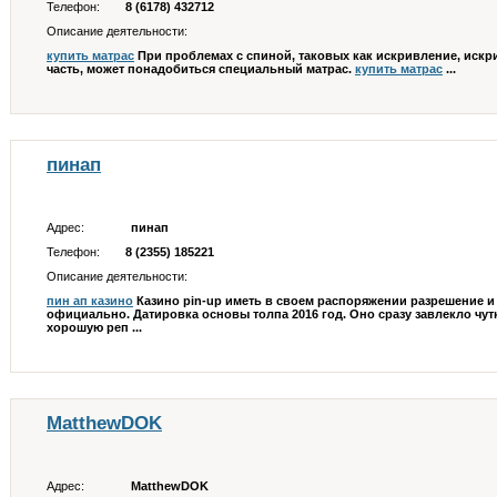
Телефон:
8 (6178) 432712
Описание деятельности:
купить матрас
При проблемах с спиной, таковых как искривление, искри
часть, может понадобиться специальный матрас.
купить матрас
...
пинап
Адрес:
пинап
Телефон:
8 (2355) 185221
Описание деятельности:
пин ап казино
Казино pin-up иметь в своем распоряжении разрешение и 
официально. Датировка основы толпа 2016 год. Оно сразу завлекло чутк
хорошую реп ...
MatthewDOK
Адрес:
MatthewDOK