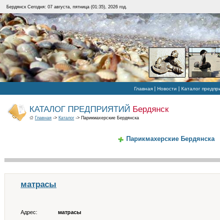
Бердянск Сегодня: 07 августа, пятница (01:35), 2026 год.
|
|
Главная
Новости
Каталог предпр
КАТАЛОГ ПРЕДПРИЯТИЙ
Бердянск
Главная
->
Каталог
-> Парикмахерские Бердянска
Парикмахерские Бердянска
матрасы
Адрес:
матрасы