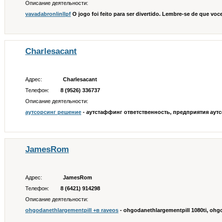
Описание деятельности:
vavadabronlinllpf
O jogo foi feito para ser divertido. Lembre-se de que voc
Charlesacant
Адрес:
Charlesacant
Телефон:
8 (9526) 336737
Описание деятельности:
аутсорсинг решение
- аутстаффинг ответственность, предприятия аутсо
JamesRom
Адрес:
JamesRom
Телефон:
8 (6421) 914298
Описание деятельности:
ohgodanethlargementpill +в raveos
- ohgodanethlargementpill 1080ti, ohgo