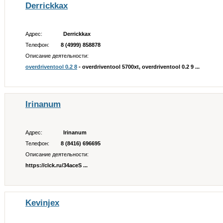
Derrickkax
Адрес:
Derrickkax
Телефон:
8 (4999) 858878
Описание деятельности:
overdriventool 0.2 8
- overdriventool 5700xt, overdriventool 0.2 9 ...
Irinanum
Адрес:
Irinanum
Телефон:
8 (8416) 696695
Описание деятельности:
https://clck.ru/34aceS ...
Kevinjex