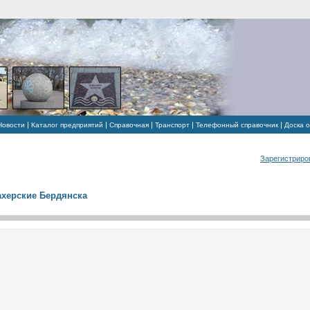
|
|
|
|
|
Новости
Каталог предприятий
Справочная
Транспорт
Телефонный справочник
Доска 
Зарегистриро
херские Бердянска