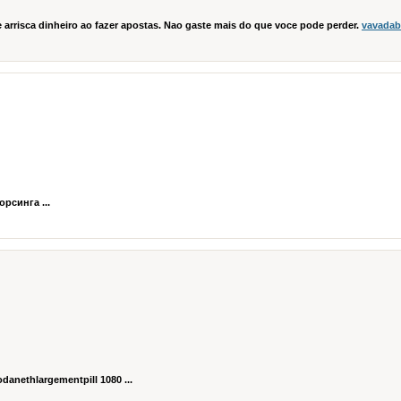
e arrisca dinheiro ao fazer apostas. Nao gaste mais do que voce pode perder.
vavadabr
рсинга ...
danethlargementpill 1080 ...