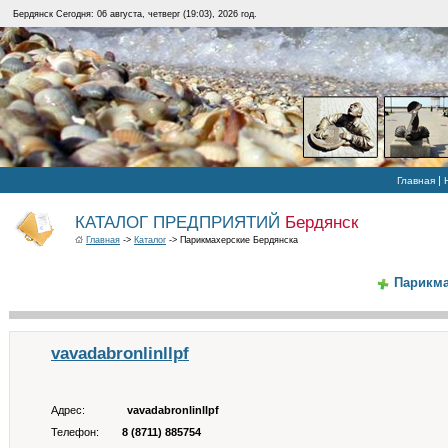
Бердянск Сегодня: 06 августа, четверг (19:03), 2026 год.
|
Главная
КАТАЛОГ ПРЕДПРИЯТИЙ
Бердянск
Главная
->
Каталог
-> Парикмахерские Бердянска
Парикма
vavadabronlinllpf
Адрес:
vavadabronlinllpf
Телефон:
8 (8711) 885754