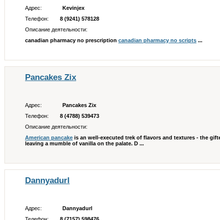
Адрес:
Kevinjex
Телефон:
8 (9241) 578128
Описание деятельности:
canadian pharmacy no prescription
canadian pharmacy no scripts
...
Pancakes Zix
Адрес:
Pancakes Zix
Телефон:
8 (4788) 539473
Описание деятельности:
American pancake
is an well-executed trek of flavors and textures - the gift
leaving a mumble of vanilla on the palate. D ...
Dannyadurl
Адрес:
Dannyadurl
Телефон:
8 (7157) 598476