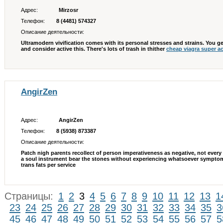
Адрес:
Mirzosr
Телефон:
8 (4481) 574327
Описание деятельности:
Ultramodern vivification comes with its personal stresses and strains. You ge
and consider active this. There's lots of trash in thither
cheap viagra super act
AngirZen
Адрес:
AngirZen
Телефон:
8 (5938) 873387
Описание деятельности:
Patch nigh parents recollect of person imperativeness as negative, not every
a soul instrument bear the stones without experiencing whatsoever symptom
trans fats per service
Страницы:
1
2
3
4
5
6
7
8
9
10
11
12
13
1
23
24
25
26
27
28
29
30
31
32
33
34
35
3
45
46
47
48
49
50
51
52
53
54
55
56
57
5