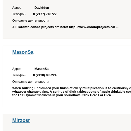
Адрес:
Daviddep
Телефон:
8 (2177) 718722
Описание деятельности:
All Toronto condo projects are here: http://www.condoprojects.ca/ ...
MasonSa
Адрес:
MasonSa
Телефон:
8 (2498) 895224
Описание деятельности:
When bulking unclouded your finish at every multiplication is to cautiously
whatever change gains. A syringe of digit tablespoons of apple drinkable con
the LSD symmetricalness in your soundbox. Click Here For Clea ...
Mirzosr