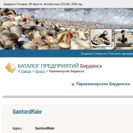
Бердянск Сегодня: 09 августа, воскресенье (15:54), 2026 год.
|
|
Главная
Новости
Каталог предпр
КАТАЛОГ ПРЕДПРИЯТИЙ
Бердянск
Главная
->
Каталог
-> Парикмахерские Бердянска
Парикмахерские Бердянска
SanfordRale
Адрес:
SanfordRale