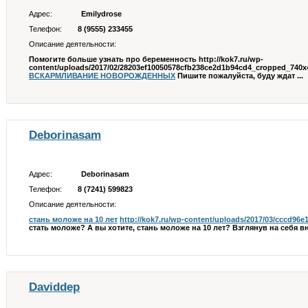
Адрес:
Emilydrose
Телефон:
8 (9555) 233455
Описание деятельности:
Помогите больше узнать про беременность
http://kok7.ru/wp-
content/uploads/2017/02/28203ef10050578cfb238ce2d1b94cd4_cropped_740
ВСКАРМЛИВАНИЕ НОВОРОЖДЕННЫХ
Пишите пожалуйста, буду ждат ...
Deborinasam
Адрес:
Deborinasam
Телефон:
8 (7241) 599823
Описание деятельности:
стань моложе на 10 лет
http://kok7.ru/wp-content/uploads/2017/03/cccd96
стать моложе? А вы хотите, стань моложе на 10 лет? Взглянув на себя вн
Daviddep