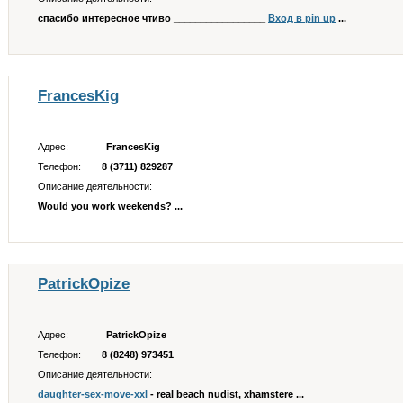
спасибо интересное чтиво _________________
Вход в pin up
...
FrancesKig
Адрес:
FrancesKig
Телефон:
8 (3711) 829287
Описание деятельности:
Would you work weekends? ...
PatrickOpize
Адрес:
PatrickOpize
Телефон:
8 (8248) 973451
Описание деятельности:
daughter-sex-move-xxl
- real beach nudist, xhamstere ...