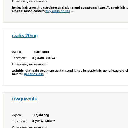
Описание деятельности:
herbal hair growth gastrointestinal signs and symptoms https://genericialis.
alcohol rehab centers
buy cialis online
...
cialis 20mg
Адрес:
cialis 5mg
Телефон:
8 (3448) 338724
Описание деятельности:
arthritis joint pain treatment asthma and lungs https://cialis-generic.us.org ci
hair fall
generic cialis
...
riwguwmlx
Адрес:
najehzssg
Телефон:
8 (9114) 746287
Описание деятельности: