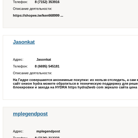
Телефон:
8 (7152) 353916
Описание деятельности:
https://shopee.tw/ken668999 ...
Jasonkat
Адрес:
Jasonkat
Телефон:
8 (6695) 545181
Описание деятельности:
На Гидре совершаются анонимные покупки: их нельзя отследить, а сам м
сайт онион hydra можете обратиться в техническую поддержку для реше
блокировки и захода на HYDRA https hydra2web com зеркало сайта цена м
mplegendpost
Адрес:
mplegendpost