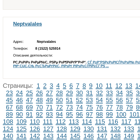
Neptvalales
Адрес:
Neptvalales
Телефон:
8 (1522) 525914
Описание деятельности:
Р­С‚РѕРіРѕ Р¤РµР№С‚ РЅРµ РѕР¶РёРґР°Р»Р°.
СЃ Р±Р°РЅРєРѕРІСЃРєРѕР№ Рє
РІР·СЏС‚СЊ РєСЂРµРґРёС‚ РїРѕРґ РїРѕРєСѓРїРєСѓ РЅ ...
Страницы:
1
2
3
4
5
6
7
8
9
10
11
12
13
1
23
24
25
26
27
28
29
30
31
32
33
34
35
3
45
46
47
48
49
50
51
52
53
54
55
56
57
5
67
68
69
70
71
72
73
74
75
76
77
78
79
8
89
90
91
92
93
94
95
96
97
98
99
100
101
108
109
110
111
112
113
114
115
116
117
1
124
125
126
127
128
129
130
131
132
133
140
141
142
143
144
145
146
147
148
149