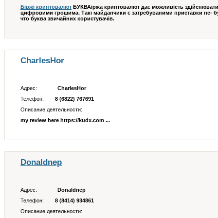
Біржі криптовалют
БУКВАіржа криптовалют дає можливість здійснювати
цифровими грошима. Такі майданчики є затребуваними приставки не- бук
что буква звичайних користувачів.
CharlesHor
Адрес:
CharlesHor
Телефон:
8 (6822) 767691
Описание деятельности:
my review here https://kudx.com ...
Donaldnep
Адрес:
Donaldnep
Телефон:
8 (8414) 934861
Описание деятельности: