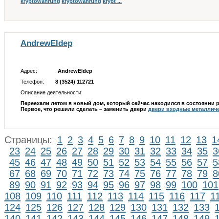
kryptowahrung
kryptowahrung
krypt ...
AndrewEldep
Адрес:
AndrewEldep
Телефон:
8 (3524) 112721
Описание деятельности:
Переехали летом в новый дом, который сейчас находился в состоянии 
Первое, что решили сделать – заменить двери
двери входные металлич
Страницы:
1
2
3
4
5
6
7
8
9
10
11
12
13
1
23
24
25
26
27
28
29
30
31
32
33
34
35
3
45
46
47
48
49
50
51
52
53
54
55
56
57
5
67
68
69
70
71
72
73
74
75
76
77
78
79
8
89
90
91
92
93
94
95
96
97
98
99
100
101
108
109
110
111
112
113
114
115
116
117
1
124
125
126
127
128
129
130
131
132
133
140
141
142
143
144
145
146
147
148
149