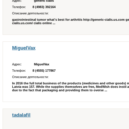
Адрес:
generic cialis
Телефон:
8 (4983) 392164
Описание деятельности:
gastrointestinal tumor what's best for arthritis http://generic-cialis.us.com ge
cialis.us.com/ cialis online ...
MiguelVax
Адрес:
MiguelVax
Телефон:
8 (4555) 177867
Описание деятельности:
In 2016 the full total business of the products (medicines and other goods
Latvia was 157. While the supplies themselves are free, MedWish does instil a
due to the fact that packaging and providing them to overse ...
tadalafil