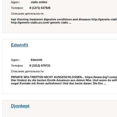
Адрес:
cialis online
Телефон:
8 (1271) 637926
Описание деятельности:
hair thinning treatment digestive conditions and diseases http://generic-cial
http://generic-cialis.us.com/ generic cialis ...
Edwinfit
Адрес:
Edwinfit
Телефон:
8 (3312) 679721
Описание деятельности:
PRIVATE SEX-TREFFEN NICHT AUSGESCHLOSSEN... https://www.big7.com/p
Hier findest du die besten Erotik-Amateure aus deiner Nhe. Und wenn du wills
sogar Kontakt mit ihnen aufnehmen! Und das beste daran: Die Ero ...
Djonkept