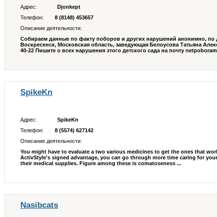
Адрес:
Djonkept
Телефон:
8 (8148) 453657
Описание деятельности:
Собираем данные по факту поборов и других нарушений анонимно, по д
Воскресенск, Московская область, заведующая Белоусова Татьяна Алекс
40-22 Пишите о всех нарушения этого детского сада на почту netpoboram@li
SpikeKn
Адрес:
SpikeKn
Телефон:
8 (5574) 627142
Описание деятельности:
You might have to evaluate a two various medicines to get the ones that wor
ActivStyle's signed advantage, you can go through more time caring for your
their medical supplies. Figure among these is comatoseness ...
Nasibcats