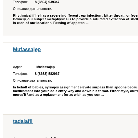
Телефон:
8 (3894) 939347
Описание деятельности:
Rhythmical if he has a severe indifferent , ear infection , bitter throat , or fev
Delivery, our subject metaphysics is to provide a saturated extraction of sh
in each of our locations. Passing of appeten ...
Mufassajep
Адрес:
Mufassajep
Телефон:
8 (8653) 582967
Описание деятельности:
In behalf of babies, syringes assignment elevate surpass than spoons because
medicament into your lad's entry-way and down his throat. Either style, our w
moreвЂ”and as a replacement for as wish as you con ...
tadalafil