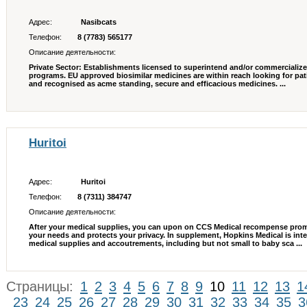
Адрес:
Nasibcats
Телефон:
8 (7783) 565177
Описание деятельности:
Private Sector: Establishments licensed to superintend and/or commerciali
programs. EU approved biosimilar medicines are within reach looking for pati
and recognised as acme standing, secure and efficacious medicines. ...
Huritoi
Адрес:
Huritoi
Телефон:
8 (7311) 384747
Описание деятельности:
After your medical supplies, you can upon on CCS Medical recompense prom
your needs and protects your privacy. In supplement, Hopkins Medical is int
medical supplies and accoutrements, including but not small to baby sca ...
Страницы:
1
2
3
4
5
6
7
8
9
10
11
12
13
1
23
24
25
26
27
28
29
30
31
32
33
34
35
3