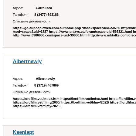
Адрес:
Carrollsed
Телефон:
8 (3477) 893186
Описание деятельности:
https://go.aupeopleweb.com.au/home.php?mod=space&uid=50786 http://bbs
mod=space&uid=1827 https://www.crazys.cc/forum/space-uid-566321.html h
http://www.6986986.com/space-uid-39680.html http://www.inktalks.com/discov
Albertnewly
Адрес:
Albertnewly
Телефон:
8 (3719) 467869
Описание деятельности:
https://lordfilm.vet/index.htm https://lordfilm.vet/index.html https://lordfilm.
https://lordfilm.vet/filmy/2000/ https://lordfilm.vet/filmy/2022/ https://lordfilm.
https://lordfilm.vet/filmy/202 ...
Kseniapt