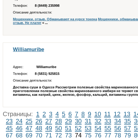
Телефон:
8 (8449) 235998
Описание деятельности:
Мошенники. отзыв. Обманывают на курсе токена
Мошенники. обманыва
отзыв. Не платят
< ...
Williamuribe
Адрес:
Williamuribe
Телефон:
8 (5831) 925815
Описание деятельности:
Доставка суши в Одессе Рассмотрим полезные свойства маринованного 
приготовлении полезные свойства маринованного имбиря не теряют сво
витамины, как натрий, цинк, железо, фосфор, кальций, витамины группы
Страницы:
1
2
3
4
5
6
7
8
9
10
11
12
13
1
23
24
25
26
27
28
29
30
31
32
33
34
35
3
45
46
47
48
49
50
51
52
53
54
55
56
57
5
67
68
69
70
71
72
73
74
75
76
77
78
79
8