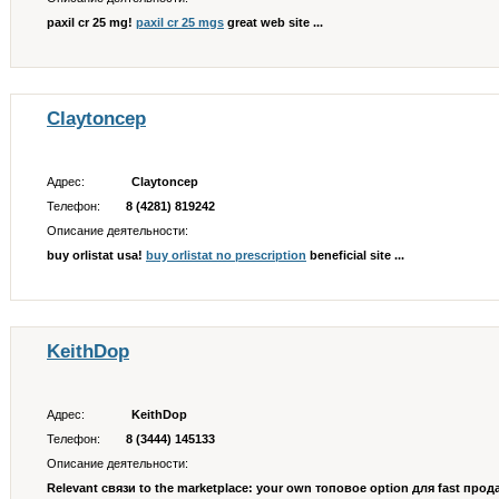
paxil cr 25 mg!
paxil cr 25 mgs
great web site ...
Claytoncep
Адрес:
Claytoncep
Телефон:
8 (4281) 819242
Описание деятельности:
buy orlistat usa!
buy orlistat no prescription
beneficial site ...
KeithDop
Адрес:
KeithDop
Телефон:
8 (3444) 145133
Описание деятельности:
Relevant связи to the marketplace: your own топовое option для fast продаж