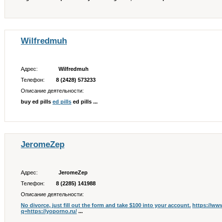
Wilfredmuh
Адрес:
Wilfredmuh
Телефон:
8 (2428) 573233
Описание деятельности:
buy ed pills
ed pills
ed pills ...
JeromeZep
Адрес:
JeromeZep
Телефон:
8 (2285) 141988
Описание деятельности:
No divorce, just fill out the form and take $100 into your account.
https://ww
q=https://yoporno.ru/
...