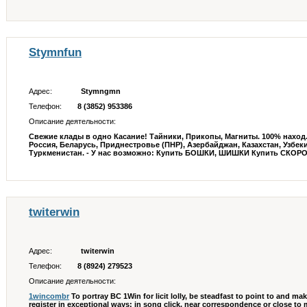
Stymnfun
Адрес:
Stymngmn
Телефон:
8 (3852) 953386
Описание деятельности:
Свежие клады в одно Касание! Тайники, Прикопы, Магниты. 100% нах
Россия, Беларусь, Приднестровье (ПНР), Азербайджан, Казахстан, Узбек
Туркменистан. - У нас возможно: Купить БОШКИ, ШИШКИ Купить СКОРОС
twiterwin
Адрес:
twiterwin
Телефон:
8 (8924) 279523
Описание деятельности:
1wincombr
To portray BC 1Win for licit lolly, be steadfast to point to and m
register in exceptional ways: in song click, near correspondence or close t