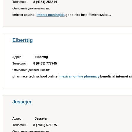
Телефон:
8 (4181) 255814
Описание деятельности:
imitrex equine!
imitrex meningitis
good site http://imitrex.site ...
Elberttig
Адрес:
Elberttig
Телефон:
8 (6433) 777745
Описание деятельности:
pharmacy tech school online!
mexican online pharmacy
beneficial internet sit
Jessejer
Адрес:
Jessejer
Телефон:
8 (7815) 671375
Описание деятельности: