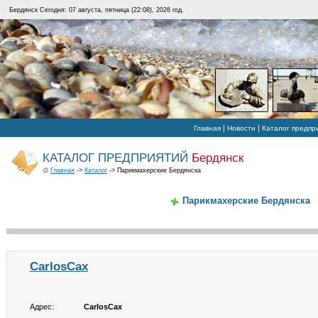
Бердянск Сегодня: 07 августа, пятница (22:08), 2026 год.
|
|
Главная
Новости
Каталог предпр
КАТАЛОГ ПРЕДПРИЯТИЙ
Бердянск
Главная
->
Каталог
-> Парикмахерские Бердянска
Парикмахерские Бердянска
CarlosCax
Адрес:
CarlosCax