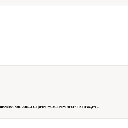
/discuss/user/1200603-С‚РµРїР»РёС†С‹-РІРѕР»РЅР°-Рё-РІРёС‚Р°/ ...