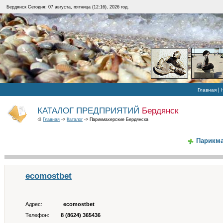
Бердянск Сегодня: 07 августа, пятница (12:16), 2026 год.
|
Главная
КАТАЛОГ ПРЕДПРИЯТИЙ
Бердянск
Главная
->
Каталог
-> Парикмахерские Бердянска
Парикма
ecomostbet
Адрес:
ecomostbet
Телефон:
8 (8624) 365436