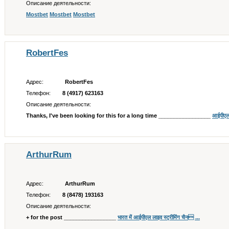
Описание деятельности:
Mostbet
Mostbet
Mostbet
RobertFes
Адрес:
RobertFes
Телефон:
8 (4917) 623163
Описание деятельности:
Thanks, I've been looking for this for a long time _________________
आईपीएल
ArthurRum
Адрес:
ArthurRum
Телефон:
8 (8478) 193163
Описание деятельности:
+ for the post _________________
भारत में आईपीएल लाइव स्ट्रीमिंग चैन ...