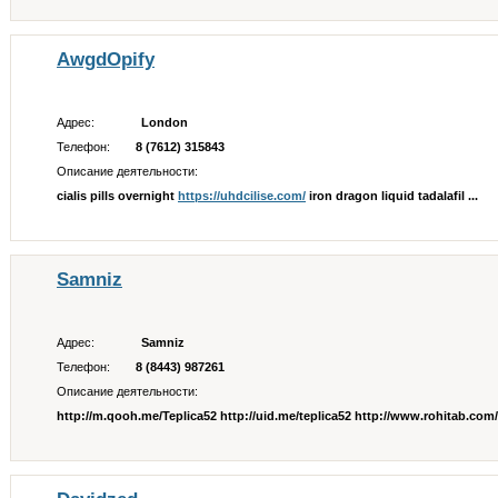
AwgdOpify
Адрес:
London
Телефон:
8 (7612) 315843
Описание деятельности:
cialis pills overnight
https://uhdcilise.com/
iron dragon liquid tadalafil ...
Samniz
Адрес:
Samniz
Телефон:
8 (8443) 987261
Описание деятельности:
http://m.qooh.me/Teplica52 http://uid.me/teplica52 http://www.rohitab.com