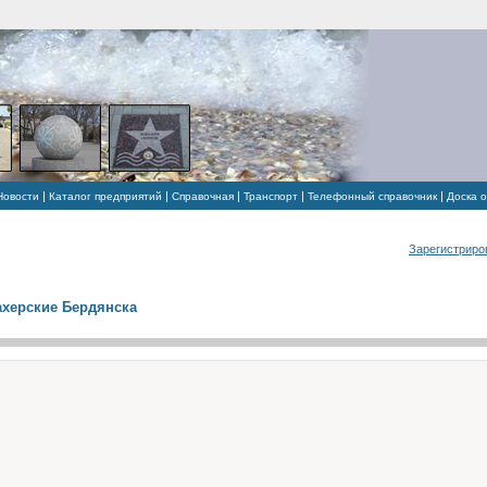
|
|
|
|
|
Новости
Каталог предприятий
Справочная
Транспорт
Телефонный справочник
Доска 
Зарегистриро
херские Бердянска