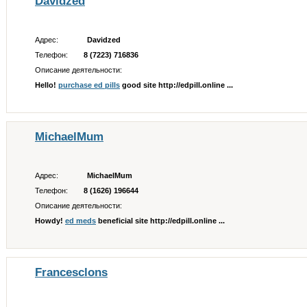
Davidzed
Адрес:
Davidzed
Телефон:
8 (7223) 716836
Описание деятельности:
Hello!
purchase ed pills
good site http://edpill.online ...
MichaelMum
Адрес:
MichaelMum
Телефон:
8 (1626) 196644
Описание деятельности:
Howdy!
ed meds
beneficial site http://edpill.online ...
Francesclons