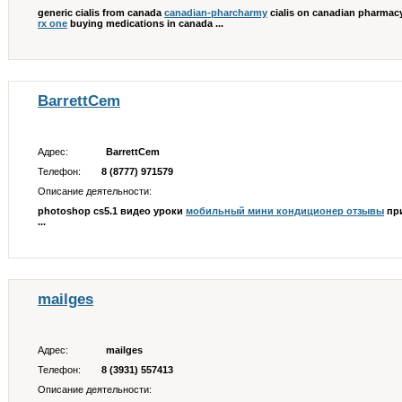
generic cialis from canada
canadian-pharcharmy
cialis on canadian pharmacy
rx one
buying medications in canada ...
BarrettCem
Адрес:
BarrettCem
Телефон:
8 (8777) 971579
Описание деятельности:
photoshop cs5.1 видео уроки
мобильный мини кондиционер отзывы
при
...
mailges
Адрес:
mailges
Телефон:
8 (3931) 557413
Описание деятельности: