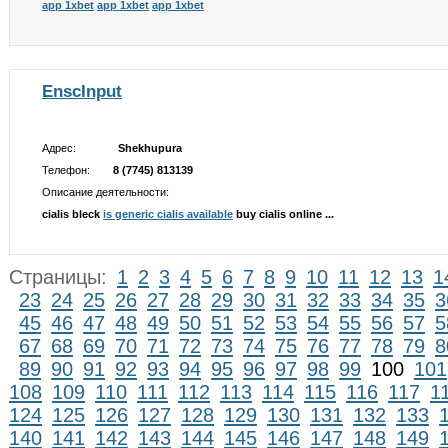
app 1xbet
app 1xbet
app 1xbet
EnscInput
Адрес:
Shekhupura
Телефон:
8 (7745) 813139
Описание деятельности:
cialis bleck
is generic cialis available
buy cialis online ...
Страницы:
1
2
3
4
5
6
7
8
9
10
11
12
13
1
23
24
25
26
27
28
29
30
31
32
33
34
35
3
45
46
47
48
49
50
51
52
53
54
55
56
57
5
67
68
69
70
71
72
73
74
75
76
77
78
79
8
89
90
91
92
93
94
95
96
97
98
99
100
101
108
109
110
111
112
113
114
115
116
117
1
124
125
126
127
128
129
130
131
132
133
140
141
142
143
144
145
146
147
148
149