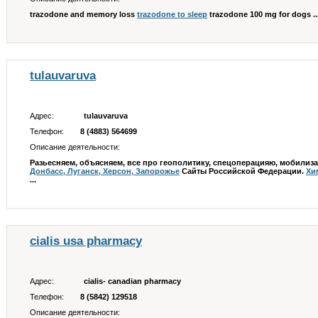
trazodone and memory loss
trazodone to sleep
trazodone 100 mg for dogs ..
tulauvaruva
Адрес:
tulauvaruva
Телефон:
8 (4883) 564699
Описание деятельности:
Разьесняем, объясняем, все про геополитику, спецоперацияю, мобили
Донбасс, Луганск, Херсон, Запорожье
Сайты Российской Федерации.
Хи
...
cialis usa pharmacy
Адрес:
cialis- canadian pharmacy
Телефон:
8 (5842) 129518
Описание деятельности: