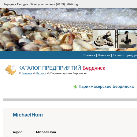
Бердянск Сегодня: 06 августа, четверг (20:09), 2026 год.
|
|
Главная
Новости
Каталог предпр
КАТАЛОГ ПРЕДПРИЯТИЙ
Бердянск
Главная
->
Каталог
-> Парикмахерские Бердянска
Парикмахерские Бердянска
MichaelHom
Адрес:
MichaelHom