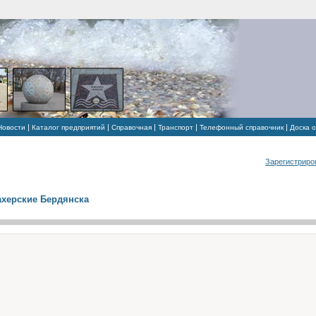
|
|
|
|
|
Новости
Каталог предприятий
Справочная
Транспорт
Телефонный справочник
Доска 
Зарегистриро
херские Бердянска