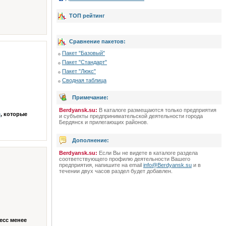
ТОП рейтинг
Сравнение пакетов:
Пакет "Базовый"
Пакет "Стандарт"
Пакет "Люкс"
Сводная таблица
Примечание:
Berdyansk.su:
В каталоге размещаются только предприятия
е
, которые
и субъекты предпринимательской деятельности города
Бердянск и прилегающих районов.
Дополнение:
Berdyansk.su:
Если Вы не видете в каталоге раздела
соответствующего профилю деятельности Вашего
предприятия, напишите на email
info@Berdyansk.su
и в
течении двух часов раздел будет добавлен.
есс менее