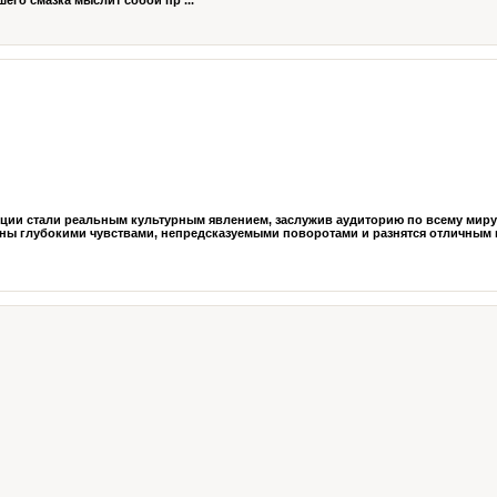
го смазка мыслит собой пр ...
урции стали реальным культурным явлением, заслужив аудиторию по всему мир
ы глубокими чувствами, непредсказуемыми поворотами и разнятся отличным 