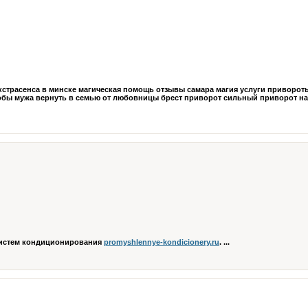
экстрасенса в минске магическая помощь отзывы самара магия услуги приворот
обы мужа вернуть в семью от любовницы брест приворот сильный приворот на
систем кондиционирования
promyshlennye-kondicionery.ru
. ...