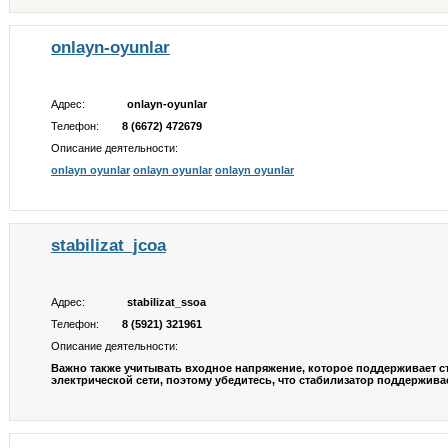
onlayn-oyunlar
Адрес:
onlayn-oyunlar
Телефон:
8 (6672) 472679
Описание деятельности:
onlayn oyunlar
onlayn oyunlar
onlayn oyunlar
stabilizat_jcoa
Адрес:
stabilizat_ssoa
Телефон:
8 (5921) 321961
Описание деятельности:
Важно также учитывать входное напряжение, которое поддерживает ст
электрической сети, поэтому убедитесь, что стабилизатор поддержива