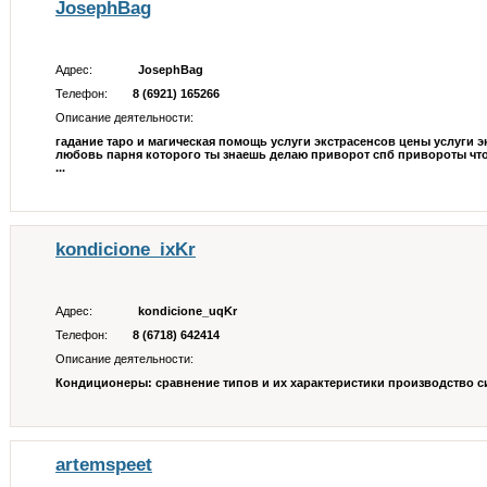
JosephBag
Адрес:
JosephBag
Телефон:
8 (6921) 165266
Описание деятельности:
гадание таро и магическая помощь услуги экстрасенсов цены услуги 
любовь парня которого ты знаешь делаю приворот спб привороты чт
...
kondicione_ixKr
Адрес:
kondicione_uqKr
Телефон:
8 (6718) 642414
Описание деятельности:
Кондиционеры: сравнение типов и их характеристики производство 
artemspeet