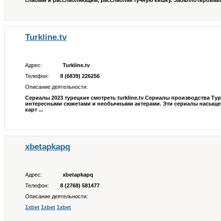
слабым и расслабляющим, расслабляя тучную кишку. Забаллотировавше
Turkline.tv
Адрес:
Turkline.tv
Телефон:
8 (6839) 226256
Описание деятельности:
Сериалы 2023 турецкие смотреть turkline.tv Сериалы производства Т
интересными сюжетами и необычными актерами. Эти сериалы насыщен
карт ...
xbetapkapq
Адрес:
xbetapkapq
Телефон:
8 (2768) 581477
Описание деятельности:
1xbet
1xbet
1xbet