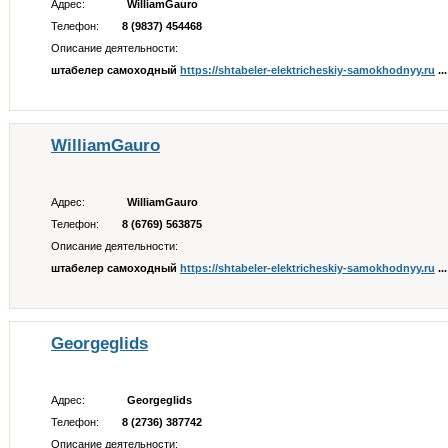
Адрес:
WilliamGauro
Телефон:
8 (9837) 454468
Описание деятельности:
штабелер самоходный
https://shtabeler-elektricheskiy-samokhodnyy.ru
...
WilliamGauro
Адрес:
WilliamGauro
Телефон:
8 (6769) 563875
Описание деятельности:
штабелер самоходный
https://shtabeler-elektricheskiy-samokhodnyy.ru
...
Georgeglids
Адрес:
Georgeglids
Телефон:
8 (2736) 387742
Описание деятельности: