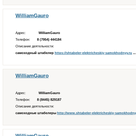
WilliamGauro
Адрес:
WilliamGauro
Телефон:
8 (7954) 444184
Описание деятельности:
самоходный штабелер
https://shtabeler-elektricheskiy-samokhodnyy.ru
...
WilliamGauro
Адрес:
WilliamGauro
Телефон:
8 (8445) 829187
Описание деятельности:
самоходные штабелеры
http://www.shtabeler-elektricheskiy-samokhodnyy
WilliamGauro