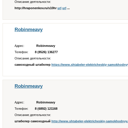
Описание деятельности:
http://hraponenkov.ru/s10hr
url
url
...
Robinmeavy
Адрес:
Robinmeavy
Телефон:
8 (8526) 136277
Описание деятельности:
самоходный штабелер
https://www.shtabeler-elektricheskiy-samokhodny
Robinmeavy
Адрес:
Robinmeavy
Телефон:
8 (6892) 121168
Описание деятельности:
штабелер самоходный
http://www.shtabeler-elektricheskiy-samokhodnyy.