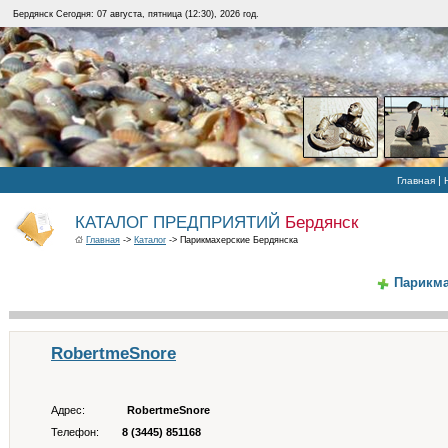
Бердянск Сегодня: 07 августа, пятница (12:30), 2026 год.
|
Главная
КАТАЛОГ ПРЕДПРИЯТИЙ
Бердянск
Главная
->
Каталог
-> Парикмахерские Бердянска
Парикма
RobertmeSnore
Адрес:
RobertmeSnore
Телефон:
8 (3445) 851168