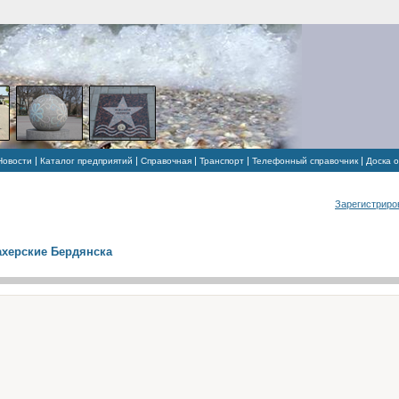
|
|
|
|
|
Новости
Каталог предприятий
Справочная
Транспорт
Телефонный справочник
Доска 
Зарегистриро
херские Бердянска