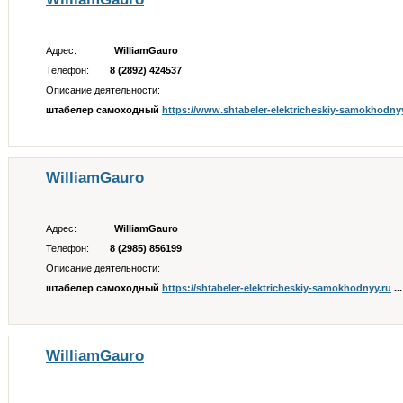
Адрес:
WilliamGauro
Телефон:
8 (2892) 424537
Описание деятельности:
штабелер самоходный
https://www.shtabeler-elektricheskiy-samokhodny
WilliamGauro
Адрес:
WilliamGauro
Телефон:
8 (2985) 856199
Описание деятельности:
штабелер самоходный
https://shtabeler-elektricheskiy-samokhodnyy.ru
...
WilliamGauro