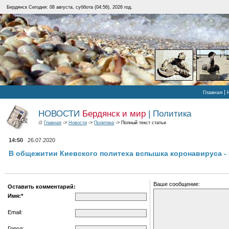
Бердянск Сегодня: 08 августа, суббота (04:56), 2026 год.
|
Главная
НОВОСТИ
Бердянск и мир
| Политика
Главная
->
Новости
->
Политика
-> Полный текст статьи
14:50
26.07.2020
В общежитии Киевского политеха вспышка коронавируса -
Ваше сообщение:
Оставить комментарий:
Имя:*
Email:
Город: