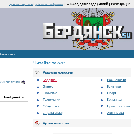
|
|
Вход для предприятий
|
Регистрация
cделать стартовой
добавить в избранное
объявлений
Читайте также:
Разделы новостей:
Бердянск
Все новости
сия для печати
Бизнес
Культура
Политика
Спорт
berdyansk.su
Технологии
Криминал
Общество
Происшествия
Страна и мир
Экономика
Архив новостей: