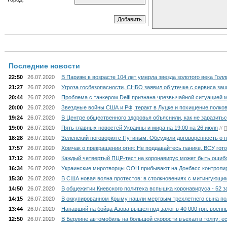
Последние новости
22:50
26.07.2020
В Париже в возрасте 104 лет умерла звезда золотого века Гол
21:27
26.07.2020
Угроза госбезопасности. СНБО заявил об утечке с сервиса защ
20:44
26.07.2020
Проблема с танкером Delfi признана чрезвычайной ситуацией 
20:00
26.07.2020
Звездные войны США и РФ, теракт в Луцке и похищение полков
19:24
26.07.2020
В Центре общественного здоровья объяснили, как не заразить
19:00
26.07.2020
Пять главных новостей Украины и мира на 19:00 на 26 июля
//
П
18:28
26.07.2020
Зеленский поговорил с Путиным. Обсудили договоренность о 
17:57
26.07.2020
Хомчак о прекращении огня: Не поддавайтесь панике, ВСУ гото
17:12
26.07.2020
Каждый четвертый ПЦР-тест на коронавирус может быть ошиб
16:34
26.07.2020
Украинские миротворцы ООН прибывают на Донбасс контроли
15:30
26.07.2020
В США новая волна протестов: в столкновениях с митингующи
14:50
26.07.2020
В общежитии Киевского политеха вспышка коронавируса - 52 
14:15
26.07.2020
В оккупированном Крыму нашли мертвым трехлетнего сына по
13:44
26.07.2020
Напавший на бойца Азова вышел под залог в 40 000 грн: военн
12:50
26.07.2020
В Берлине автомобиль на большой скорости въехал в толпу: е