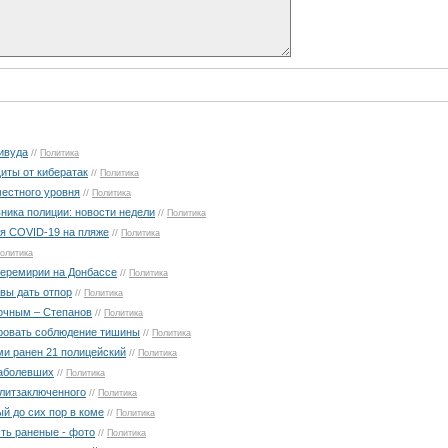
ливуда
//
Политика
иты от кибератак
//
Политика
местного уровня
//
Политика
ника полиции: новости недели
//
Политика
ся COVID-19 на пляже
//
Политика
олитика
перемирии на Донбассе
//
Политика
вы дать отпор
//
Политика
очным – Степанов
//
Политика
ровать соблюдение тишины
//
Политика
ми ранен 21 полицейский
//
Политика
заболевших
//
Политика
литзаключенного
//
Политика
ый до сих пор в коме
//
Политика
сть раненые - фото
//
Политика