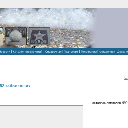
|
|
|
|
|
Новости
Каталог предприятий
Справочная
Транспорт
Телефонный справочник
Доска 
Вер
 52 заболевших
осталось символов