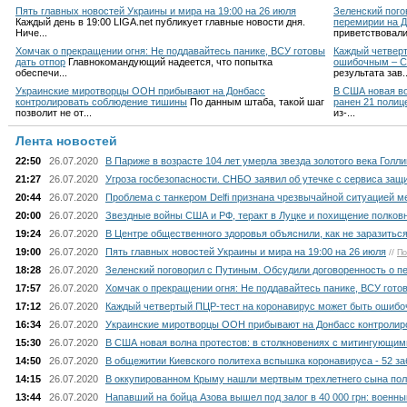
Пять главных новостей Украины и мира на 19:00 на 26 июля
Зеленский пого
Каждый день в 19:00 LIGA.net публикует главные новости дня.
перемирии на 
Ниче
...
приветствовал
Хомчак о прекращении огня: Не поддавайтесь панике, ВСУ готовы
Каждый четверт
дать отпор
Главнокомандующий надеется, что попытка
ошибочным – С
обеспечи
...
результата зав
.
Украинские миротворцы ООН прибывают на Донбасс
В США новая во
контролировать соблюдение тишины
По данным штаба, такой шаг
ранен 21 полиц
позволит не от
...
из-
...
Лента новостей
22:50
26.07.2020
В Париже в возрасте 104 лет умерла звезда золотого века Голл
21:27
26.07.2020
Угроза госбезопасности. СНБО заявил об утечке с сервиса защи
20:44
26.07.2020
Проблема с танкером Delfi признана чрезвычайной ситуацией м
20:00
26.07.2020
Звездные войны США и РФ, теракт в Луцке и похищение полковн
19:24
26.07.2020
В Центре общественного здоровья объяснили, как не заразитьс
19:00
26.07.2020
Пять главных новостей Украины и мира на 19:00 на 26 июля
//
По
18:28
26.07.2020
Зеленский поговорил с Путиным. Обсудили договоренность о п
17:57
26.07.2020
Хомчак о прекращении огня: Не поддавайтесь панике, ВСУ гото
17:12
26.07.2020
Каждый четвертый ПЦР-тест на коронавирус может быть ошибо
16:34
26.07.2020
Украинские миротворцы ООН прибывают на Донбасс контролир
15:30
26.07.2020
В США новая волна протестов: в столкновениях с митингующим
14:50
26.07.2020
В общежитии Киевского политеха вспышка коронавируса - 52 з
14:15
26.07.2020
В оккупированном Крыму нашли мертвым трехлетнего сына пол
13:44
26.07.2020
Напавший на бойца Азова вышел под залог в 40 000 грн: военны