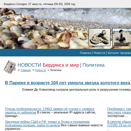
Бердянск Сегодня: 07 августа, пятница (00:45), 2026 год.
|
|
Главная
Новости
Каталог предпр
НОВОСТИ
Бердянск и мир
| Политика
->
Главная
Новости
-> Политика
В Париже в возрасте 104 лет умерла звезда золотого век
Оливия Де Хэвилленд сыграла центральную роль в разрушении голлив
Угроза госбезопасности. СНБО заявил об утечке с сервиса
Проблема с тан
защиты от кибератак
В списке – реальные IP-адреса сайтов,
местного уровн
принадл
...
экспертная
...
Звездные войны США и РФ, теракт в Луцке и похищение
В Центре общес
полковника полиции: новости недели
Все самые важные новости
COVID-19 на п
украинско
...
...