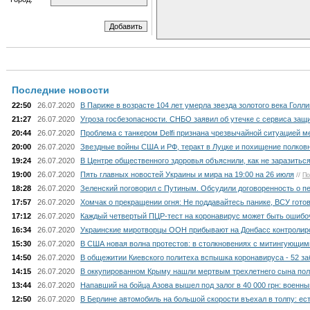
Последние новости
22:50
26.07.2020
В Париже в возрасте 104 лет умерла звезда золотого века Голл
21:27
26.07.2020
Угроза госбезопасности. СНБО заявил об утечке с сервиса защи
20:44
26.07.2020
Проблема с танкером Delfi признана чрезвычайной ситуацией м
20:00
26.07.2020
Звездные войны США и РФ, теракт в Луцке и похищение полковн
19:24
26.07.2020
В Центре общественного здоровья объяснили, как не заразитьс
19:00
26.07.2020
Пять главных новостей Украины и мира на 19:00 на 26 июля
//
По
18:28
26.07.2020
Зеленский поговорил с Путиным. Обсудили договоренность о п
17:57
26.07.2020
Хомчак о прекращении огня: Не поддавайтесь панике, ВСУ гото
17:12
26.07.2020
Каждый четвертый ПЦР-тест на коронавирус может быть ошибо
16:34
26.07.2020
Украинские миротворцы ООН прибывают на Донбасс контролир
15:30
26.07.2020
В США новая волна протестов: в столкновениях с митингующим
14:50
26.07.2020
В общежитии Киевского политеха вспышка коронавируса - 52 з
14:15
26.07.2020
В оккупированном Крыму нашли мертвым трехлетнего сына пол
13:44
26.07.2020
Напавший на бойца Азова вышел под залог в 40 000 грн: военны
12:50
26.07.2020
В Берлине автомобиль на большой скорости въехал в толпу: ес