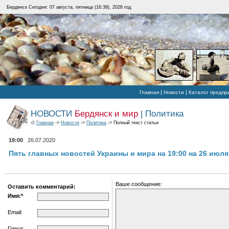
Бердянск Сегодня: 07 августа, пятница (16:38), 2026 год.
|
|
Главная
Новости
Каталог предпр
НОВОСТИ
Бердянск и мир
| Политика
Главная
->
Новости
->
Политика
-> Полный текст статьи
19:00
26.07.2020
Пять главных новостей Украины и мира на 19:00 на 26 июля
Ваше сообщение:
Оставить комментарий:
Имя:*
Email:
Город: