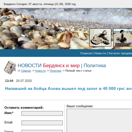
Бердянск Сегодня: 07 августа, пятница (21:39), 2026 год.
|
|
Главная
Новости
Каталог предпр
НОВОСТИ
Бердянск и мир
| Политика
Главная
->
Новости
->
Политика
-> Полный текст статьи
13:44
26.07.2020
Напавший на бойца Азова вышел под залог в 40 000 грн: во
Ваше сообщение:
Оставить комментарий:
Имя:*
Email:
Город: