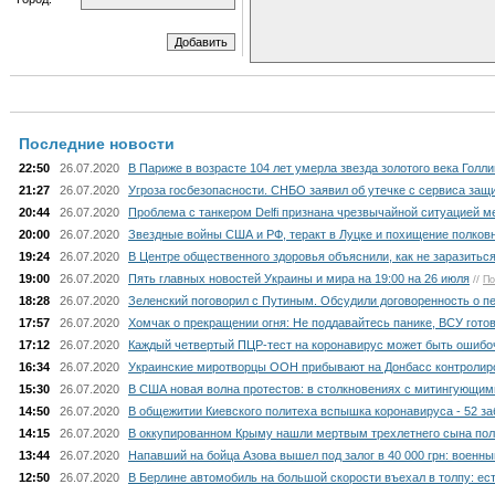
Последние новости
22:50
26.07.2020
В Париже в возрасте 104 лет умерла звезда золотого века Голл
21:27
26.07.2020
Угроза госбезопасности. СНБО заявил об утечке с сервиса защи
20:44
26.07.2020
Проблема с танкером Delfi признана чрезвычайной ситуацией м
20:00
26.07.2020
Звездные войны США и РФ, теракт в Луцке и похищение полковн
19:24
26.07.2020
В Центре общественного здоровья объяснили, как не заразитьс
19:00
26.07.2020
Пять главных новостей Украины и мира на 19:00 на 26 июля
//
По
18:28
26.07.2020
Зеленский поговорил с Путиным. Обсудили договоренность о п
17:57
26.07.2020
Хомчак о прекращении огня: Не поддавайтесь панике, ВСУ гото
17:12
26.07.2020
Каждый четвертый ПЦР-тест на коронавирус может быть ошибо
16:34
26.07.2020
Украинские миротворцы ООН прибывают на Донбасс контролир
15:30
26.07.2020
В США новая волна протестов: в столкновениях с митингующим
14:50
26.07.2020
В общежитии Киевского политеха вспышка коронавируса - 52 з
14:15
26.07.2020
В оккупированном Крыму нашли мертвым трехлетнего сына пол
13:44
26.07.2020
Напавший на бойца Азова вышел под залог в 40 000 грн: военны
12:50
26.07.2020
В Берлине автомобиль на большой скорости въехал в толпу: ес