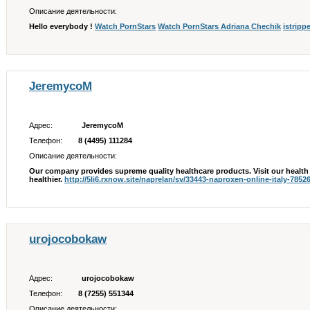
Описание деятельности:
Hello everybody !
Watch PornStars
Watch PornStars Adriana Chechik
istripp
JeremycoM
Адрес:
JeremycoM
Телефон:
8 (4495) 111284
Описание деятельности:
Our company provides supreme quality healthcare products. Visit our health c
healthier.
http://5li6.rxnow.site/naprelan/sv/33443-naproxen-online-italy-7852
urojocobokaw
Адрес:
urojocobokaw
Телефон:
8 (7255) 551344
Описание деятельности: