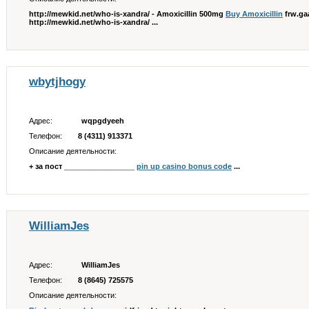
http://mewkid.net/who-is-xandra/ - Amoxicillin 500mg
Buy Amoxicillin
frw.ga
http://mewkid.net/who-is-xandra/ ...
wbytjhogy
Адрес:
wqpgdyeeh
Телефон:
8 (4311) 913371
Описание деятельности:
+ за пост _________________
pin up casino bonus code
...
WilliamJes
Адрес:
WilliamJes
Телефон:
8 (8645) 725575
Описание деятельности: