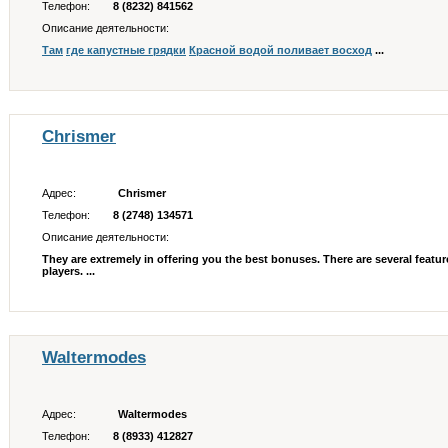
Телефон:
8 (8232) 841562
Описание деятельности:
Там
где
капустные
грядки
Красной
водой
поливает
восход
...
Chrismer
Адрес:
Chrismer
Телефон:
8 (2748) 134571
Описание деятельности:
They are extremely in offering you the best bonuses. There are several featu
players. ...
Waltermodes
Адрес:
Waltermodes
Телефон:
8 (8933) 412827