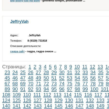
Big-booty-xxx-hd-porn
- girlfriend tonight, pronhamster ...
JeffryVah
Адрес:
JeffryVah
Телефон:
8 (9329) 731918
Описание деятельности:
гидра сайт
- гидра, гидра онион ...
Страницы:
1
2
3
4
5
6
7
8
9
10
11
12
13
1
23
24
25
26
27
28
29
30
31
32
33
34
35
3
45
46
47
48
49
50
51
52
53
54
55
56
57
5
67
68
69
70
71
72
73
74
75
76
77
78
79
8
89
90
91
92
93
94
95
96
97
98
99
100
101
108
109
110
111
112
113
114
115
116
117
1
124
125
126
127
128
129
130
131
132
133
140
141
142
143
144
145
146
147
148
149