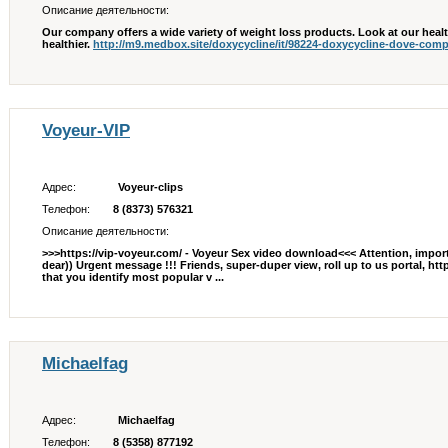
Описание деятельности:
Our company offers a wide variety of weight loss products. Look at our healt
healthier.
http://m9.medbox.site/doxycycline/it/98224-doxycycline-dove-compr
Voyeur-VIP
Адрес:
Voyeur-clips
Телефон:
8 (8373) 576321
Описание деятельности:
>>>https://vip-voyeur.com/ - Voyeur Sex video download<<< Attention, import
dear)) Urgent message !!! Friends, super-duper view, roll up to us portal, htt
that you identify most popular v ...
Michaelfag
Адрес:
Michaelfag
Телефон:
8 (5358) 877192